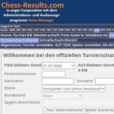
Logged on: Gast
Arabic
ARM
AZE
BIH
BUL
CAT
CHN
CRO
CZE
DEN
ENG
ESP
FAI
FIN
FRA
GER
GRE
INA
I
Home
TurnierDB
Meisterschaft
Foto-Galerie
Meldekartei
El
Turnierschach-Elozahl
Schnellschach-Elozahl
Allgemeines
Turnier anmelden: AUT
FIDE
Spieler anmelden
Elo AU
Willkommen bei den offiziellen Turnierscha
FIDE-Elolisten Stand
AUT-Elolisten Stand
6.936
Personennummer
Nachname
Vorname
Ebene
Bundesland
Spgem./Kreis/Verein
Nur "österreichische" Spieler (Land=A