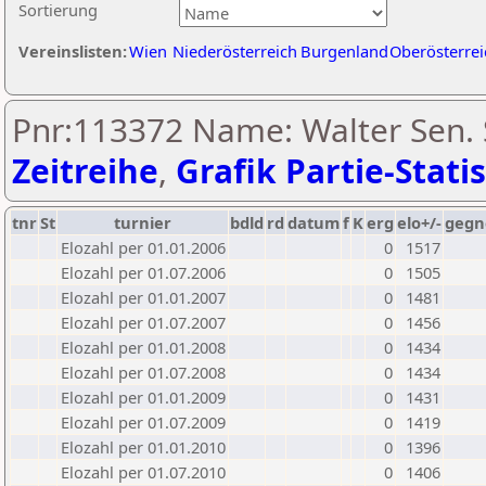
Sortierung
Vereinslisten:
Wien
Niederösterreich
Burgenland
Oberösterrei
Pnr:113372 Name: Walter Sen. 
Zeitreihe
,
Grafik Partie-Statis
tnr
St
turnier
bdld
rd
datum
f
K
erg
elo+/-
gegn
Elozahl per 01.01.2006
0
1517
Elozahl per 01.07.2006
0
1505
Elozahl per 01.01.2007
0
1481
Elozahl per 01.07.2007
0
1456
Elozahl per 01.01.2008
0
1434
Elozahl per 01.07.2008
0
1434
Elozahl per 01.01.2009
0
1431
Elozahl per 01.07.2009
0
1419
Elozahl per 01.01.2010
0
1396
Elozahl per 01.07.2010
0
1406