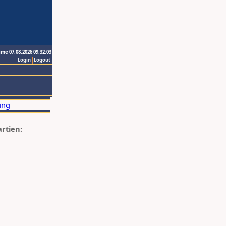
ime 07.08.2026 09:32:03
Login
Logout
artien: