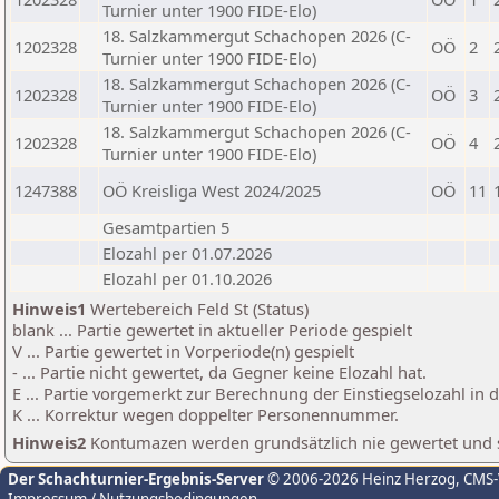
Turnier unter 1900 FIDE-Elo)
18. Salzkammergut Schachopen 2026 (C-
1202328
OÖ
2
Turnier unter 1900 FIDE-Elo)
18. Salzkammergut Schachopen 2026 (C-
1202328
OÖ
3
Turnier unter 1900 FIDE-Elo)
18. Salzkammergut Schachopen 2026 (C-
1202328
OÖ
4
Turnier unter 1900 FIDE-Elo)
1247388
OÖ Kreisliga West 2024/2025
OÖ
11
Gesamtpartien 5
Elozahl per 01.07.2026
Elozahl per 01.10.2026
Hinweis1
Wertebereich Feld St (Status)
blank ... Partie gewertet in aktueller Periode gespielt
V ... Partie gewertet in Vorperiode(n) gespielt
- ... Partie nicht gewertet, da Gegner keine Elozahl hat.
E ... Partie vorgemerkt zur Berechnung der Einstiegselozahl in
K ... Korrektur wegen doppelter Personennummer.
Hinweis2
Kontumazen werden grundsätzlich nie gewertet und sin
Der Schachturnier-Ergebnis-Server
© 2006-2026 Heinz Herzog
, CMS