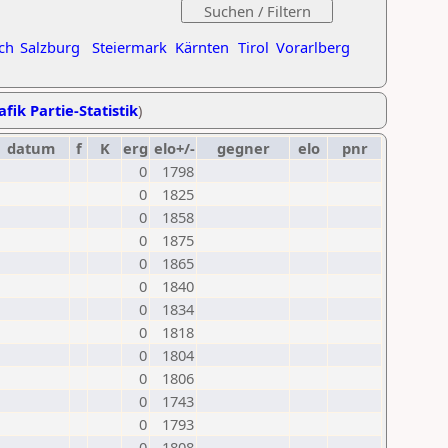
ch
Salzburg
Steiermark
Kärnten
Tirol
Vorarlberg
afik Partie-Statistik
)
datum
f
K
erg
elo+/-
gegner
elo
pnr
0
1798
0
1825
0
1858
0
1875
0
1865
0
1840
0
1834
0
1818
0
1804
0
1806
0
1743
0
1793
0
1808