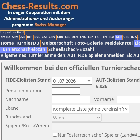
Logged on: Gast
Arabic
ARM
AZE
BIH
BUL
CAT
CHN
CRO
CZE
DEN
ENG
ESP
FAI
FIN
FRA
GER
GRE
INA
I
Home
TurnierDB
Meisterschaft
Foto-Galerie
Meldekartei
El
Turnierschach-Elozahl
Schnellschach-Elozahl
Allgemeines
Turnier anmelden: AUT
FIDE
Spieler anmelden
Elo AU
Willkommen bei den offiziellen Turnierscha
FIDE-Elolisten Stand
AUT-Elolisten Stand
6.936
Personennummer
Nachname
Vorname
Ebene
Bundesland
Spgem./Kreis/Verein
Nur "österreichische" Spieler (Land=A