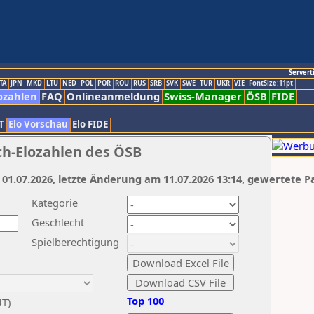
Servert
TA
JPN
MKD
LTU
NED
POL
POR
ROU
RUS
SRB
SVK
SWE
TUR
UKR
VIE
FontSize:11pt
ozahlen
FAQ
Onlineanmeldung
Swiss-Manager
ÖSB
FIDE
T
Elo Vorschau
Elo FIDE
ch-Elozahlen des ÖSB
 01.07.2026, letzte Änderung am 11.07.2026 13:14, gewertete P
Kategorie
Geschlecht
Spielberechtigung
Top 100
UT)