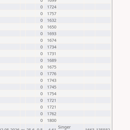
0
1699
0
1724
0
1757
0
1632
0
1650
0
1693
0
1674
0
1734
0
1731
0
1689
0
1675
0
1776
0
1743
0
1745
0
1754
0
1721
0
1721
0
1762
0
1800
Singer
22.05.2026
w
25.6
0,5
-4,61
1663
135582