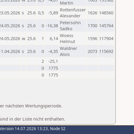
Martin
Rottenfusser
23.05.2026
s
25.6
0,5
-5,89
1626
148560
Alexander
Petersohn
24.05.2026
s
25.6
0
-16,38
1700
145764
Sadko
Woess
24.05.2026
w
25.6
1
6,14
1596
117904
Helmut
Waldner
11.04.2026
s
25.6
0
-4,35
2073
115692
Alois
2
-25,1
0
1775
0
1775
 der nächsten Wertungsperiode.
d in der Liste nicht enthalten.
-Version 14.07.2026 13:23, Node S2