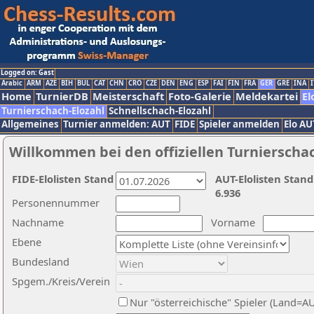
Logged on: Gast
Arabic
ARM
AZE
BIH
BUL
CAT
CHN
CRO
CZE
DEN
ENG
ESP
FAI
FIN
FRA
GER
GRE
INA
I
Home
TurnierDB
Meisterschaft
Foto-Galerie
Meldekartei
El
Turnierschach-Elozahl
Schnellschach-Elozahl
Allgemeines
Turnier anmelden: AUT
FIDE
Spieler anmelden
Elo AU
Willkommen bei den offiziellen Turnierscha
FIDE-Elolisten Stand
AUT-Elolisten Stand
6.936
Personennummer
Nachname
Vorname
Ebene
Bundesland
Spgem./Kreis/Verein
Nur "österreichische" Spieler (Land=A