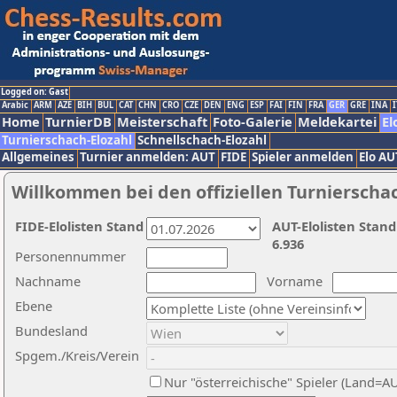
Logged on: Gast
Arabic
ARM
AZE
BIH
BUL
CAT
CHN
CRO
CZE
DEN
ENG
ESP
FAI
FIN
FRA
GER
GRE
INA
I
Home
TurnierDB
Meisterschaft
Foto-Galerie
Meldekartei
El
Turnierschach-Elozahl
Schnellschach-Elozahl
Allgemeines
Turnier anmelden: AUT
FIDE
Spieler anmelden
Elo AU
Willkommen bei den offiziellen Turnierscha
FIDE-Elolisten Stand
AUT-Elolisten Stand
6.936
Personennummer
Nachname
Vorname
Ebene
Bundesland
Spgem./Kreis/Verein
Nur "österreichische" Spieler (Land=A