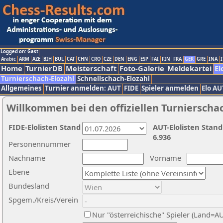
Logged on: Gast
Arabic
ARM
AZE
BIH
BUL
CAT
CHN
CRO
CZE
DEN
ENG
ESP
FAI
FIN
FRA
GER
GRE
INA
I
Home
TurnierDB
Meisterschaft
Foto-Galerie
Meldekartei
El
Turnierschach-Elozahl
Schnellschach-Elozahl
Allgemeines
Turnier anmelden: AUT
FIDE
Spieler anmelden
Elo AU
Willkommen bei den offiziellen Turnierscha
FIDE-Elolisten Stand
AUT-Elolisten Stand
6.936
Personennummer
Nachname
Vorname
Ebene
Bundesland
Spgem./Kreis/Verein
Nur "österreichische" Spieler (Land=A