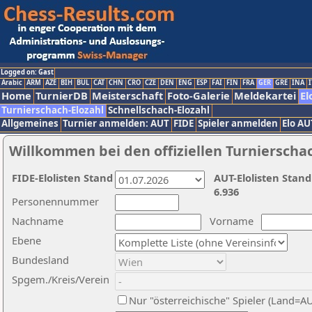
Logged on: Gast
Arabic
ARM
AZE
BIH
BUL
CAT
CHN
CRO
CZE
DEN
ENG
ESP
FAI
FIN
FRA
GER
GRE
INA
I
Home
TurnierDB
Meisterschaft
Foto-Galerie
Meldekartei
El
Turnierschach-Elozahl
Schnellschach-Elozahl
Allgemeines
Turnier anmelden: AUT
FIDE
Spieler anmelden
Elo AU
Willkommen bei den offiziellen Turnierscha
FIDE-Elolisten Stand
AUT-Elolisten Stand
6.936
Personennummer
Nachname
Vorname
Ebene
Bundesland
Spgem./Kreis/Verein
Nur "österreichische" Spieler (Land=A