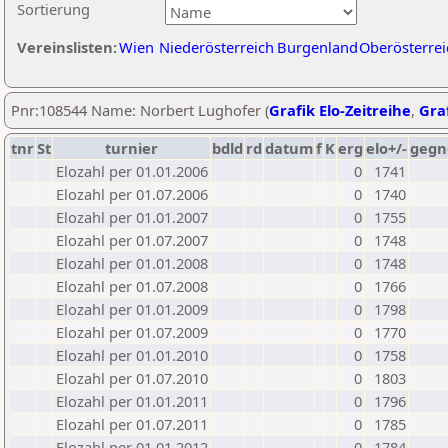
Sortierung
Vereinslisten:
Wien
Niederösterreich
Burgenland
Oberösterrei
Pnr:108544 Name: Norbert Lughofer (
Grafik Elo-Zeitreihe
,
Graf
tnr
St
turnier
bdld
rd
datum
f
K
erg
elo+/-
gegn
Elozahl per 01.01.2006
0
1741
Elozahl per 01.07.2006
0
1740
Elozahl per 01.01.2007
0
1755
Elozahl per 01.07.2007
0
1748
Elozahl per 01.01.2008
0
1748
Elozahl per 01.07.2008
0
1766
Elozahl per 01.01.2009
0
1798
Elozahl per 01.07.2009
0
1770
Elozahl per 01.01.2010
0
1758
Elozahl per 01.07.2010
0
1803
Elozahl per 01.01.2011
0
1796
Elozahl per 01.07.2011
0
1785
Elozahl per 01.01.2012
0
1784