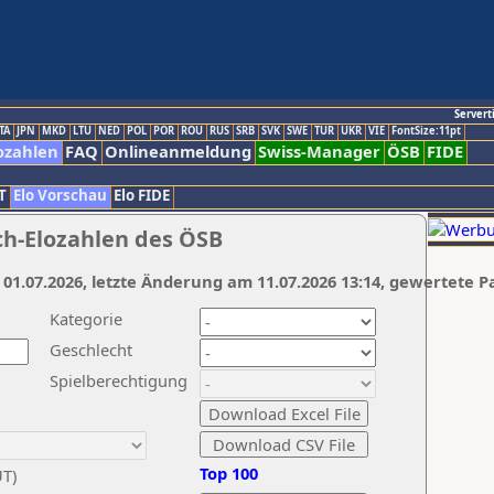
Servert
TA
JPN
MKD
LTU
NED
POL
POR
ROU
RUS
SRB
SVK
SWE
TUR
UKR
VIE
FontSize:11pt
ozahlen
FAQ
Onlineanmeldung
Swiss-Manager
ÖSB
FIDE
T
Elo Vorschau
Elo FIDE
ch-Elozahlen des ÖSB
 01.07.2026, letzte Änderung am 11.07.2026 13:14, gewertete P
Kategorie
Geschlecht
Spielberechtigung
Top 100
UT)