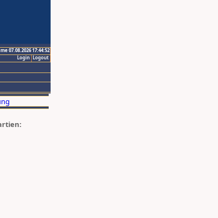
ime 07.08.2026 17:44:52
Login
Logout
artien: