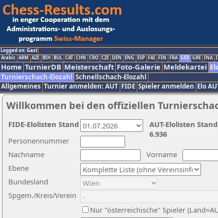
Logged on: Gast
Arabic
ARM
AZE
BIH
BUL
CAT
CHN
CRO
CZE
DEN
ENG
ESP
FAI
FIN
FRA
GER
GRE
INA
I
Home
TurnierDB
Meisterschaft
Foto-Galerie
Meldekartei
El
Turnierschach-Elozahl
Schnellschach-Elozahl
Allgemeines
Turnier anmelden: AUT
FIDE
Spieler anmelden
Elo AU
Willkommen bei den offiziellen Turnierscha
FIDE-Elolisten Stand
AUT-Elolisten Stand
6.936
Personennummer
Nachname
Vorname
Ebene
Bundesland
Spgem./Kreis/Verein
Nur "österreichische" Spieler (Land=A