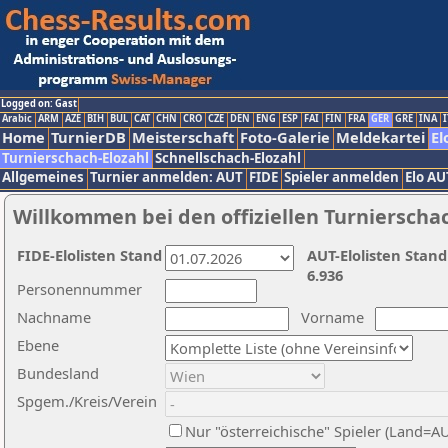
Logged on: Gast
Arabic
ARM
AZE
BIH
BUL
CAT
CHN
CRO
CZE
DEN
ENG
ESP
FAI
FIN
FRA
GER
GRE
INA
I
Home
TurnierDB
Meisterschaft
Foto-Galerie
Meldekartei
El
Turnierschach-Elozahl
Schnellschach-Elozahl
Allgemeines
Turnier anmelden: AUT
FIDE
Spieler anmelden
Elo AU
Willkommen bei den offiziellen Turnierscha
FIDE-Elolisten Stand
AUT-Elolisten Stand
6.936
Personennummer
Nachname
Vorname
Ebene
Bundesland
Spgem./Kreis/Verein
Nur "österreichische" Spieler (Land=A