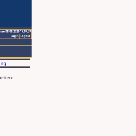
ime 08.08.2026 17:07:37
Login
Logout
artien: