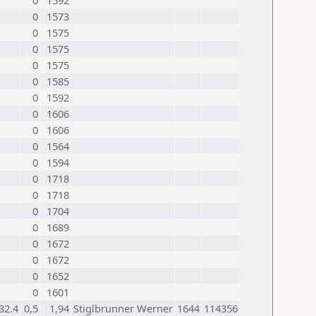
0
1592
0
1573
0
1575
0
1575
0
1575
0
1585
0
1592
0
1606
0
1606
0
1564
0
1594
0
1718
0
1718
0
1704
0
1689
0
1672
0
1672
0
1652
0
1601
32.4
0,5
1,94
Stiglbrunner Werner
1644
114356