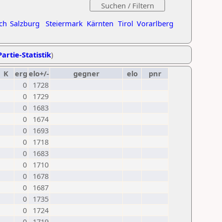
ch
Salzburg
Steiermark
Kärnten
Tirol
Vorarlberg
artie-Statistik
)
K
erg
elo+/-
gegner
elo
pnr
0
1728
0
1729
0
1683
0
1674
0
1693
0
1718
0
1683
0
1710
0
1678
0
1687
0
1735
0
1724
0
1719