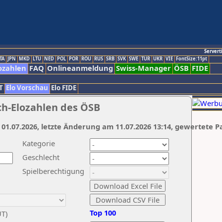
Servert
TA
JPN
MKD
LTU
NED
POL
POR
ROU
RUS
SRB
SVK
SWE
TUR
UKR
VIE
FontSize:11pt
ozahlen
FAQ
Onlineanmeldung
Swiss-Manager
ÖSB
FIDE
T
Elo Vorschau
Elo FIDE
ch-Elozahlen des ÖSB
 01.07.2026, letzte Änderung am 11.07.2026 13:14, gewertete P
Kategorie
Geschlecht
Spielberechtigung
Top 100
UT)