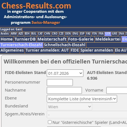
Logged on: Gast
Arabic
ARM
AZE
BIH
BUL
CAT
CHN
CRO
CZE
DEN
ENG
ESP
FAI
FIN
FRA
GER
GRE
INA
I
Home
TurnierDB
Meisterschaft
Foto-Galerie
Meldekartei
El
Turnierschach-Elozahl
Schnellschach-Elozahl
Allgemeines
Turnier anmelden: AUT
FIDE
Spieler anmelden
Elo AU
Willkommen bei den offiziellen Turnierscha
FIDE-Elolisten Stand
AUT-Elolisten Stand
6.936
Personennummer
Nachname
Vorname
Ebene
Bundesland
Spgem./Kreis/Verein
Nur "österreichische" Spieler (Land=A