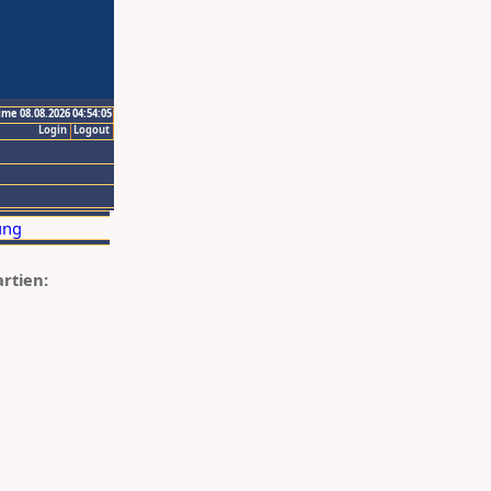
ime 08.08.2026 04:54:05
Login
Logout
artien: