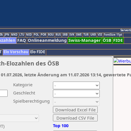
Servert
TA
JPN
MKD
LTU
NED
POL
POR
ROU
RUS
SRB
SVK
SWE
TUR
UKR
VIE
FontSize:11pt
ozahlen
FAQ
Onlineanmeldung
Swiss-Manager
ÖSB
FIDE
T
Elo Vorschau
Elo FIDE
ch-Elozahlen des ÖSB
 01.07.2026, letzte Änderung am 11.07.2026 13:14, gewertete P
Kategorie
Geschlecht
Spielberechtigung
Top 100
UT)