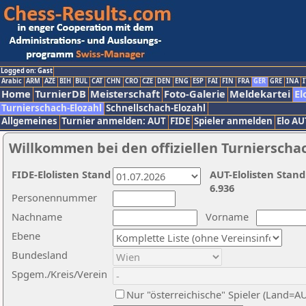
Logged on: Gast
Arabic
ARM
AZE
BIH
BUL
CAT
CHN
CRO
CZE
DEN
ENG
ESP
FAI
FIN
FRA
GER
GRE
INA
I
Home
TurnierDB
Meisterschaft
Foto-Galerie
Meldekartei
El
Turnierschach-Elozahl
Schnellschach-Elozahl
Allgemeines
Turnier anmelden: AUT
FIDE
Spieler anmelden
Elo AU
Willkommen bei den offiziellen Turnierscha
FIDE-Elolisten Stand
AUT-Elolisten Stand
6.936
Personennummer
Nachname
Vorname
Ebene
Bundesland
Spgem./Kreis/Verein
Nur "österreichische" Spieler (Land=A