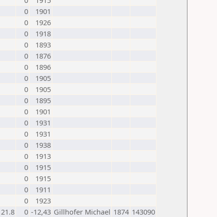
0
1915
0
1901
0
1926
0
1918
0
1893
0
1876
0
1896
0
1905
0
1905
0
1895
0
1901
0
1931
0
1931
0
1938
0
1913
0
1915
0
1915
0
1911
0
1923
21.8
0
-12,43
Gillhofer Michael
1874
143090