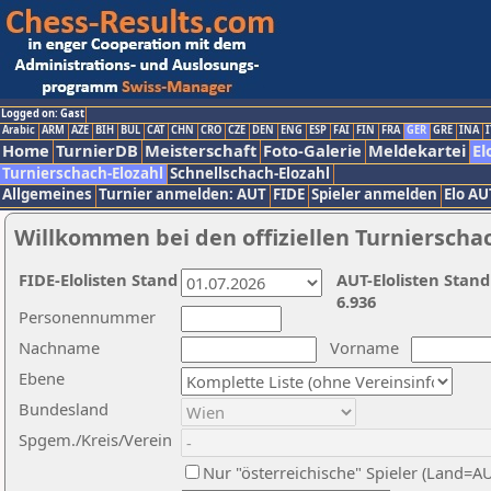
Logged on: Gast
Arabic
ARM
AZE
BIH
BUL
CAT
CHN
CRO
CZE
DEN
ENG
ESP
FAI
FIN
FRA
GER
GRE
INA
I
Home
TurnierDB
Meisterschaft
Foto-Galerie
Meldekartei
El
Turnierschach-Elozahl
Schnellschach-Elozahl
Allgemeines
Turnier anmelden: AUT
FIDE
Spieler anmelden
Elo AU
Willkommen bei den offiziellen Turnierscha
FIDE-Elolisten Stand
AUT-Elolisten Stand
6.936
Personennummer
Nachname
Vorname
Ebene
Bundesland
Spgem./Kreis/Verein
Nur "österreichische" Spieler (Land=A