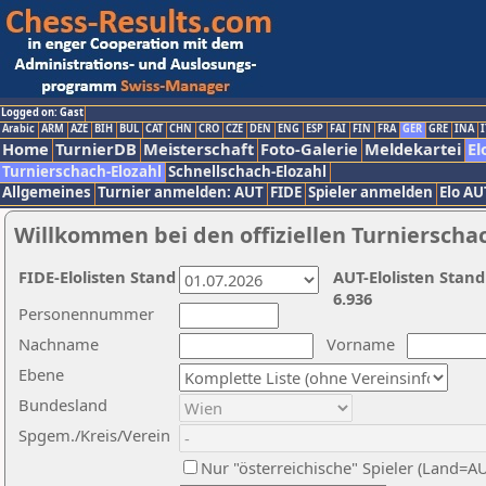
Logged on: Gast
Arabic
ARM
AZE
BIH
BUL
CAT
CHN
CRO
CZE
DEN
ENG
ESP
FAI
FIN
FRA
GER
GRE
INA
I
Home
TurnierDB
Meisterschaft
Foto-Galerie
Meldekartei
El
Turnierschach-Elozahl
Schnellschach-Elozahl
Allgemeines
Turnier anmelden: AUT
FIDE
Spieler anmelden
Elo AU
Willkommen bei den offiziellen Turnierscha
FIDE-Elolisten Stand
AUT-Elolisten Stand
6.936
Personennummer
Nachname
Vorname
Ebene
Bundesland
Spgem./Kreis/Verein
Nur "österreichische" Spieler (Land=A