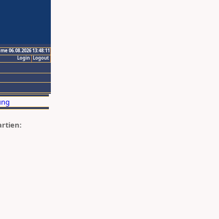
ime 06.08.2026 13:48:11
Login
Logout
artien: