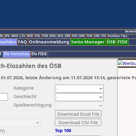
Servert
TA
JPN
MKD
LTU
NED
POL
POR
ROU
RUS
SRB
SVK
SWE
TUR
UKR
VIE
FontSize:11pt
ozahlen
FAQ
Onlineanmeldung
Swiss-Manager
ÖSB
FIDE
T
Elo Vorschau
Elo FIDE
ch-Elozahlen des ÖSB
 01.07.2026, letzte Änderung am 11.07.2026 13:14, gewertete P
Kategorie
Geschlecht
Spielberechtigung
Top 100
UT)