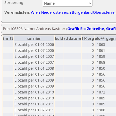
Sortierung
Vereinslisten:
Wien
Niederösterreich
Burgenland
Oberösterrei
Pnr:106396 Name: Andreas Kastner (
Grafik Elo-Zeitreihe
,
Grafi
tnr
St
turnier
bdld
rd
datum
f
K
erg
elo+/-
gegn
Elozahl per 01.01.2006
0
1865
Elozahl per 01.07.2006
0
1861
Elozahl per 01.01.2007
0
1859
Elozahl per 01.07.2007
0
1868
Elozahl per 01.01.2008
0
1850
Elozahl per 01.07.2008
0
1856
Elozahl per 01.01.2009
0
1856
Elozahl per 01.07.2009
0
1856
Elozahl per 01.01.2010
0
1872
Elozahl per 01.07.2010
0
1889
Elozahl per 01.01.2011
0
1889
Elozahl per 01.07.2011
0
1908
Elozahl per 01.01.2012
0
1908