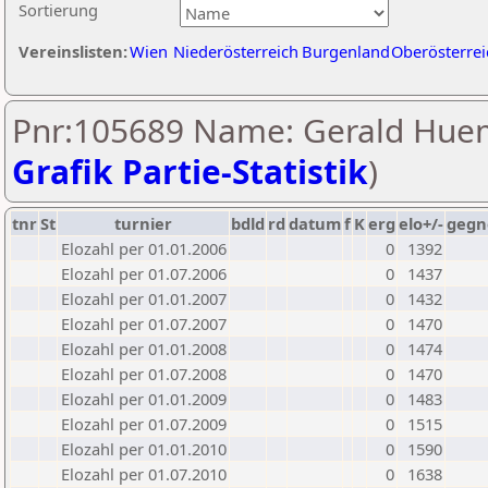
Sortierung
Vereinslisten:
Wien
Niederösterreich
Burgenland
Oberösterrei
Pnr:105689 Name: Gerald Huem
Grafik Partie-Statistik
)
tnr
St
turnier
bdld
rd
datum
f
K
erg
elo+/-
gegn
Elozahl per 01.01.2006
0
1392
Elozahl per 01.07.2006
0
1437
Elozahl per 01.01.2007
0
1432
Elozahl per 01.07.2007
0
1470
Elozahl per 01.01.2008
0
1474
Elozahl per 01.07.2008
0
1470
Elozahl per 01.01.2009
0
1483
Elozahl per 01.07.2009
0
1515
Elozahl per 01.01.2010
0
1590
Elozahl per 01.07.2010
0
1638