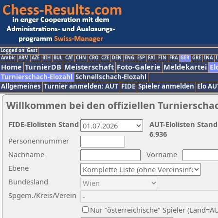
Logged on: Gast
Arabic
ARM
AZE
BIH
BUL
CAT
CHN
CRO
CZE
DEN
ENG
ESP
FAI
FIN
FRA
GER
GRE
INA
I
Home
TurnierDB
Meisterschaft
Foto-Galerie
Meldekartei
El
Turnierschach-Elozahl
Schnellschach-Elozahl
Allgemeines
Turnier anmelden: AUT
FIDE
Spieler anmelden
Elo AU
Willkommen bei den offiziellen Turnierscha
FIDE-Elolisten Stand
AUT-Elolisten Stand
6.936
Personennummer
Nachname
Vorname
Ebene
Bundesland
Spgem./Kreis/Verein
Nur "österreichische" Spieler (Land=A