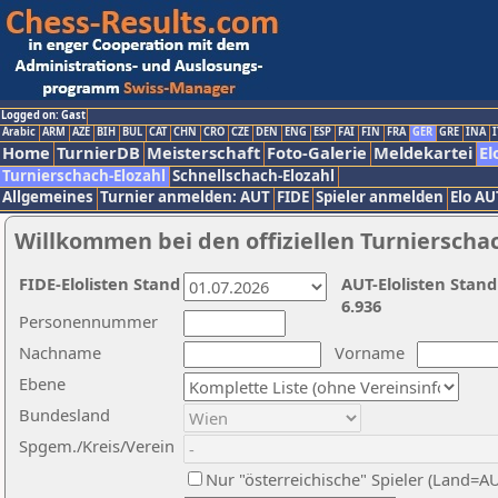
Logged on: Gast
Arabic
ARM
AZE
BIH
BUL
CAT
CHN
CRO
CZE
DEN
ENG
ESP
FAI
FIN
FRA
GER
GRE
INA
I
Home
TurnierDB
Meisterschaft
Foto-Galerie
Meldekartei
El
Turnierschach-Elozahl
Schnellschach-Elozahl
Allgemeines
Turnier anmelden: AUT
FIDE
Spieler anmelden
Elo AU
Willkommen bei den offiziellen Turnierscha
FIDE-Elolisten Stand
AUT-Elolisten Stand
6.936
Personennummer
Nachname
Vorname
Ebene
Bundesland
Spgem./Kreis/Verein
Nur "österreichische" Spieler (Land=A