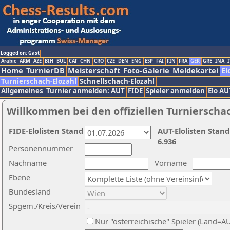
Logged on: Gast
Arabic
ARM
AZE
BIH
BUL
CAT
CHN
CRO
CZE
DEN
ENG
ESP
FAI
FIN
FRA
GER
GRE
INA
I
Home
TurnierDB
Meisterschaft
Foto-Galerie
Meldekartei
El
Turnierschach-Elozahl
Schnellschach-Elozahl
Allgemeines
Turnier anmelden: AUT
FIDE
Spieler anmelden
Elo AU
Willkommen bei den offiziellen Turnierscha
FIDE-Elolisten Stand
AUT-Elolisten Stand
6.936
Personennummer
Nachname
Vorname
Ebene
Bundesland
Spgem./Kreis/Verein
Nur "österreichische" Spieler (Land=A