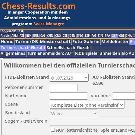
Logged on: Gast
Arabic
ARM
AZE
BIH
BUL
CAT
CHN
CRO
CZE
DEN
ENG
ESP
FAI
FIN
FRA
GER
GRE
INA
I
Home
TurnierDB
Meisterschaft
Foto-Galerie
Meldekartei
El
Turnierschach-Elozahl
Schnellschach-Elozahl
Allgemeines
Turnier anmelden: AUT
FIDE
Spieler anmelden
Elo AU
Willkommen bei den offiziellen Turnierscha
FIDE-Elolisten Stand
AUT-Elolisten Stand
6.936
Personennummer
Nachname
Vorname
Ebene
Bundesland
Spgem./Kreis/Verein
Nur "österreichische" Spieler (Land=A