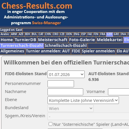
Logged on: Gast
Arabic
ARM
AZE
BIH
BUL
CAT
CHN
CRO
CZE
DEN
ENG
ESP
FAI
FIN
FRA
GER
GRE
INA
I
Home
TurnierDB
Meisterschaft
Foto-Galerie
Meldekartei
El
Turnierschach-Elozahl
Schnellschach-Elozahl
Allgemeines
Turnier anmelden: AUT
FIDE
Spieler anmelden
Elo AU
Willkommen bei den offiziellen Turnierscha
FIDE-Elolisten Stand
AUT-Elolisten Stand
6.936
Personennummer
Nachname
Vorname
Ebene
Bundesland
Spgem./Kreis/Verein
Nur "österreichische" Spieler (Land=A