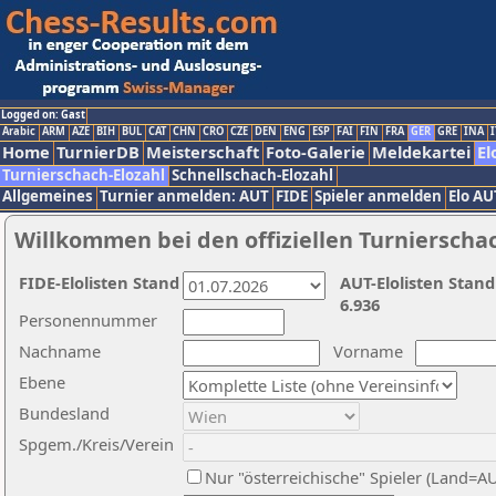
Logged on: Gast
Arabic
ARM
AZE
BIH
BUL
CAT
CHN
CRO
CZE
DEN
ENG
ESP
FAI
FIN
FRA
GER
GRE
INA
I
Home
TurnierDB
Meisterschaft
Foto-Galerie
Meldekartei
El
Turnierschach-Elozahl
Schnellschach-Elozahl
Allgemeines
Turnier anmelden: AUT
FIDE
Spieler anmelden
Elo AU
Willkommen bei den offiziellen Turnierscha
FIDE-Elolisten Stand
AUT-Elolisten Stand
6.936
Personennummer
Nachname
Vorname
Ebene
Bundesland
Spgem./Kreis/Verein
Nur "österreichische" Spieler (Land=A