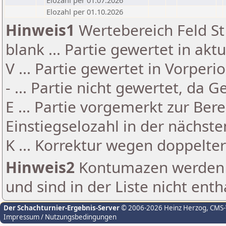
Elozahl per 01.07.2026
Elozahl per 01.10.2026
Hinweis1
Wertebereich Feld St 
blank ... Partie gewertet in akt
V ... Partie gewertet in Vorperi
- ... Partie nicht gewertet, da 
E ... Partie vorgemerkt zur Be
Einstiegselozahl in der nächst
K ... Korrektur wegen doppelt
Hinweis2
Kontumazen werden g
und sind in der Liste nicht enth
Der Schachturnier-Ergebnis-Server
© 2006-2026 Heinz Herzog
, CMS
Impressum / Nutzungsbedingungen