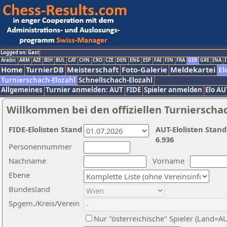
Logged on: Gast
Arabic
ARM
AZE
BIH
BUL
CAT
CHN
CRO
CZE
DEN
ENG
ESP
FAI
FIN
FRA
GER
GRE
INA
I
Home
TurnierDB
Meisterschaft
Foto-Galerie
Meldekartei
El
Turnierschach-Elozahl
Schnellschach-Elozahl
Allgemeines
Turnier anmelden: AUT
FIDE
Spieler anmelden
Elo AU
Willkommen bei den offiziellen Turnierscha
FIDE-Elolisten Stand
AUT-Elolisten Stand
6.936
Personennummer
Nachname
Vorname
Ebene
Bundesland
Spgem./Kreis/Verein
Nur "österreichische" Spieler (Land=A