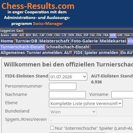
Logged on: Gast
Arabic
ARM
AZE
BIH
BUL
CAT
CHN
CRO
CZE
DEN
ENG
ESP
FAI
FIN
FRA
GER
GRE
INA
I
Home
TurnierDB
Meisterschaft
Foto-Galerie
Meldekartei
El
Turnierschach-Elozahl
Schnellschach-Elozahl
Allgemeines
Turnier anmelden: AUT
FIDE
Spieler anmelden
Elo AU
Willkommen bei den offiziellen Turnierscha
FIDE-Elolisten Stand
AUT-Elolisten Stand
6.936
Personennummer
Nachname
Vorname
Ebene
Bundesland
Spgem./Kreis/Verein
Nur "österreichische" Spieler (Land=A