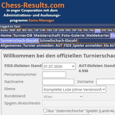
Logged on: Gast
Arabic
ARM
AZE
BIH
BUL
CAT
CHN
CRO
CZE
DEN
ENG
ESP
FAI
FIN
FRA
GER
GRE
INA
I
Home
TurnierDB
Meisterschaft
Foto-Galerie
Meldekartei
El
Turnierschach-Elozahl
Schnellschach-Elozahl
Allgemeines
Turnier anmelden: AUT
FIDE
Spieler anmelden
Elo AU
Willkommen bei den offiziellen Turnierscha
FIDE-Elolisten Stand
AUT-Elolisten Stand
6.936
Personennummer
Nachname
Vorname
Ebene
Bundesland
Spgem./Kreis/Verein
Nur "österreichische" Spieler (Land=A