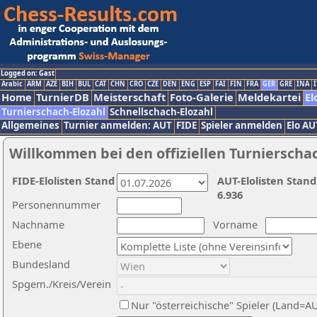
Logged on: Gast
Arabic
ARM
AZE
BIH
BUL
CAT
CHN
CRO
CZE
DEN
ENG
ESP
FAI
FIN
FRA
GER
GRE
INA
I
Home
TurnierDB
Meisterschaft
Foto-Galerie
Meldekartei
El
Turnierschach-Elozahl
Schnellschach-Elozahl
Allgemeines
Turnier anmelden: AUT
FIDE
Spieler anmelden
Elo AU
Willkommen bei den offiziellen Turnierscha
FIDE-Elolisten Stand
AUT-Elolisten Stand
6.936
Personennummer
Nachname
Vorname
Ebene
Bundesland
Spgem./Kreis/Verein
Nur "österreichische" Spieler (Land=A