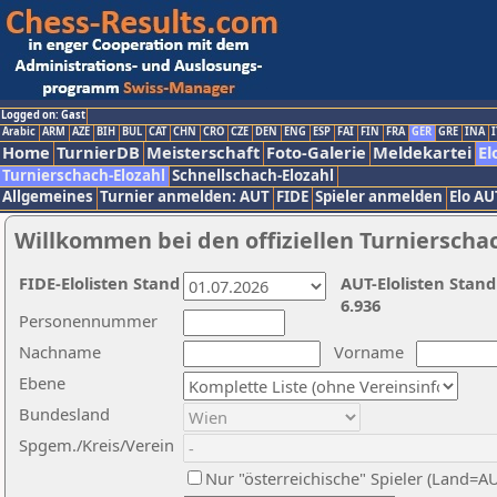
Logged on: Gast
Arabic
ARM
AZE
BIH
BUL
CAT
CHN
CRO
CZE
DEN
ENG
ESP
FAI
FIN
FRA
GER
GRE
INA
I
Home
TurnierDB
Meisterschaft
Foto-Galerie
Meldekartei
El
Turnierschach-Elozahl
Schnellschach-Elozahl
Allgemeines
Turnier anmelden: AUT
FIDE
Spieler anmelden
Elo AU
Willkommen bei den offiziellen Turnierscha
FIDE-Elolisten Stand
AUT-Elolisten Stand
6.936
Personennummer
Nachname
Vorname
Ebene
Bundesland
Spgem./Kreis/Verein
Nur "österreichische" Spieler (Land=A