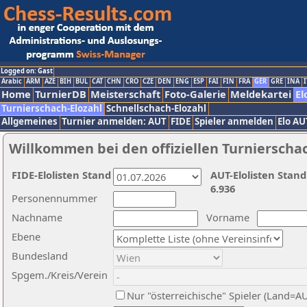
Logged on: Gast
Arabic
ARM
AZE
BIH
BUL
CAT
CHN
CRO
CZE
DEN
ENG
ESP
FAI
FIN
FRA
GER
GRE
INA
I
Home
TurnierDB
Meisterschaft
Foto-Galerie
Meldekartei
El
Turnierschach-Elozahl
Schnellschach-Elozahl
Allgemeines
Turnier anmelden: AUT
FIDE
Spieler anmelden
Elo AU
Willkommen bei den offiziellen Turnierscha
FIDE-Elolisten Stand
AUT-Elolisten Stand
6.936
Personennummer
Nachname
Vorname
Ebene
Bundesland
Spgem./Kreis/Verein
Nur "österreichische" Spieler (Land=A