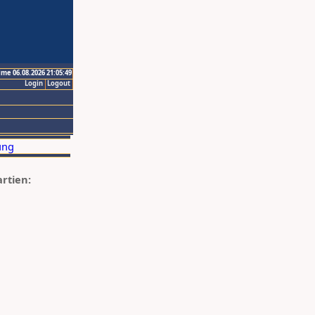
ime 06.08.2026 21:05:49
Login
Logout
artien: