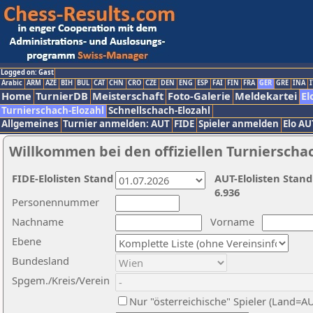
Logged on: Gast
Arabic
ARM
AZE
BIH
BUL
CAT
CHN
CRO
CZE
DEN
ENG
ESP
FAI
FIN
FRA
GER
GRE
INA
I
Home
TurnierDB
Meisterschaft
Foto-Galerie
Meldekartei
El
Turnierschach-Elozahl
Schnellschach-Elozahl
Allgemeines
Turnier anmelden: AUT
FIDE
Spieler anmelden
Elo AU
Willkommen bei den offiziellen Turnierscha
FIDE-Elolisten Stand
AUT-Elolisten Stand
6.936
Personennummer
Nachname
Vorname
Ebene
Bundesland
Spgem./Kreis/Verein
Nur "österreichische" Spieler (Land=A