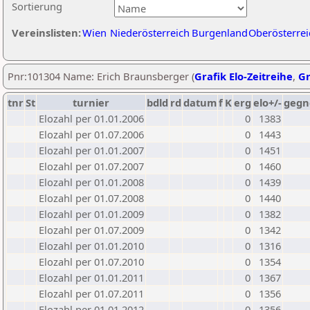
Sortierung
Vereinslisten:
Wien
Niederösterreich
Burgenland
Oberösterrei
Pnr:101304 Name: Erich Braunsberger (
Grafik Elo-Zeitreihe
,
Gr
tnr
St
turnier
bdld
rd
datum
f
K
erg
elo+/-
gegn
Elozahl per 01.01.2006
0
1383
Elozahl per 01.07.2006
0
1443
Elozahl per 01.01.2007
0
1451
Elozahl per 01.07.2007
0
1460
Elozahl per 01.01.2008
0
1439
Elozahl per 01.07.2008
0
1440
Elozahl per 01.01.2009
0
1382
Elozahl per 01.07.2009
0
1342
Elozahl per 01.01.2010
0
1316
Elozahl per 01.07.2010
0
1354
Elozahl per 01.01.2011
0
1367
Elozahl per 01.07.2011
0
1356
Elozahl per 01.01.2012
0
1356