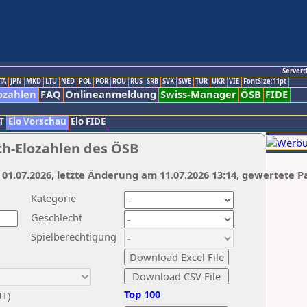
Servert
TA
JPN
MKD
LTU
NED
POL
POR
ROU
RUS
SRB
SVK
SWE
TUR
UKR
VIE
FontSize:11pt
ozahlen
FAQ
Onlineanmeldung
Swiss-Manager
ÖSB
FIDE
T
Elo Vorschau
Elo FIDE
ch-Elozahlen des ÖSB
 01.07.2026, letzte Änderung am 11.07.2026 13:14, gewertete P
Kategorie
Geschlecht
Spielberechtigung
Top 100
UT)