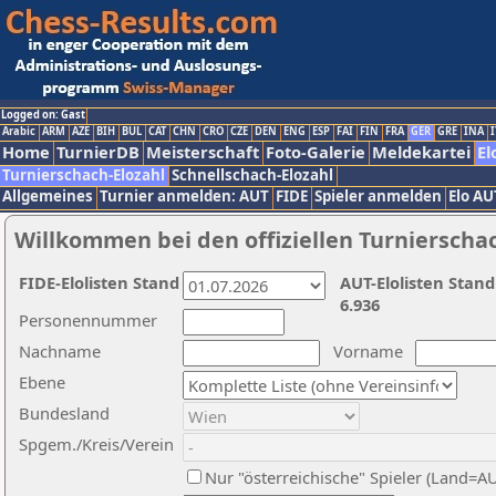
Logged on: Gast
Arabic
ARM
AZE
BIH
BUL
CAT
CHN
CRO
CZE
DEN
ENG
ESP
FAI
FIN
FRA
GER
GRE
INA
I
Home
TurnierDB
Meisterschaft
Foto-Galerie
Meldekartei
El
Turnierschach-Elozahl
Schnellschach-Elozahl
Allgemeines
Turnier anmelden: AUT
FIDE
Spieler anmelden
Elo AU
Willkommen bei den offiziellen Turnierscha
FIDE-Elolisten Stand
AUT-Elolisten Stand
6.936
Personennummer
Nachname
Vorname
Ebene
Bundesland
Spgem./Kreis/Verein
Nur "österreichische" Spieler (Land=A