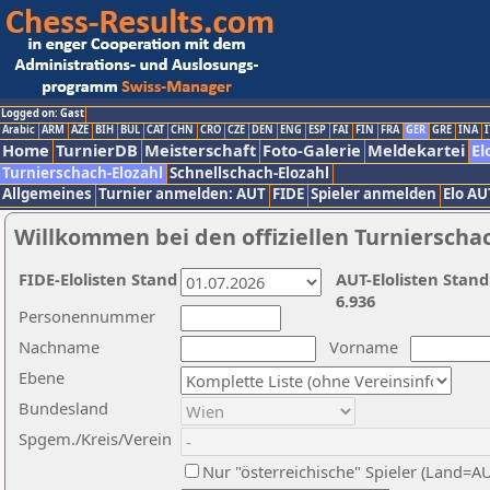
Logged on: Gast
Arabic
ARM
AZE
BIH
BUL
CAT
CHN
CRO
CZE
DEN
ENG
ESP
FAI
FIN
FRA
GER
GRE
INA
I
Home
TurnierDB
Meisterschaft
Foto-Galerie
Meldekartei
El
Turnierschach-Elozahl
Schnellschach-Elozahl
Allgemeines
Turnier anmelden: AUT
FIDE
Spieler anmelden
Elo AU
Willkommen bei den offiziellen Turnierscha
FIDE-Elolisten Stand
AUT-Elolisten Stand
6.936
Personennummer
Nachname
Vorname
Ebene
Bundesland
Spgem./Kreis/Verein
Nur "österreichische" Spieler (Land=A