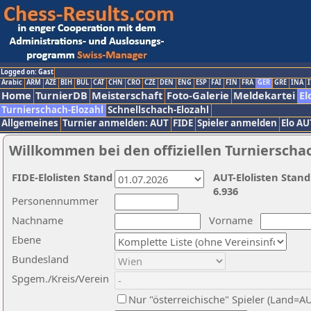
Logged on: Gast
Arabic
ARM
AZE
BIH
BUL
CAT
CHN
CRO
CZE
DEN
ENG
ESP
FAI
FIN
FRA
GER
GRE
INA
I
Home
TurnierDB
Meisterschaft
Foto-Galerie
Meldekartei
El
Turnierschach-Elozahl
Schnellschach-Elozahl
Allgemeines
Turnier anmelden: AUT
FIDE
Spieler anmelden
Elo AU
Willkommen bei den offiziellen Turnierscha
FIDE-Elolisten Stand
AUT-Elolisten Stand
6.936
Personennummer
Nachname
Vorname
Ebene
Bundesland
Spgem./Kreis/Verein
Nur "österreichische" Spieler (Land=A