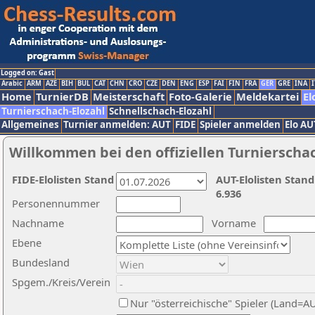
Logged on: Gast
Arabic
ARM
AZE
BIH
BUL
CAT
CHN
CRO
CZE
DEN
ENG
ESP
FAI
FIN
FRA
GER
GRE
INA
I
Home
TurnierDB
Meisterschaft
Foto-Galerie
Meldekartei
El
Turnierschach-Elozahl
Schnellschach-Elozahl
Allgemeines
Turnier anmelden: AUT
FIDE
Spieler anmelden
Elo AU
Willkommen bei den offiziellen Turnierscha
FIDE-Elolisten Stand
AUT-Elolisten Stand
6.936
Personennummer
Nachname
Vorname
Ebene
Bundesland
Spgem./Kreis/Verein
Nur "österreichische" Spieler (Land=A