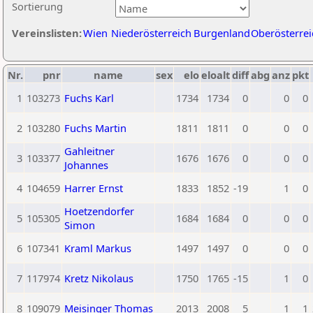
Sortierung
Vereinslisten:
Wien
Niederösterreich
Burgenland
Oberösterrei
Nr.
pnr
name
sex
elo
eloalt
diff
abg
anz
pkt
1
103273
Fuchs Karl
1734
1734
0
0
0
2
103280
Fuchs Martin
1811
1811
0
0
0
Gahleitner
3
103377
1676
1676
0
0
0
Johannes
4
104659
Harrer Ernst
1833
1852
-19
1
0
Hoetzendorfer
5
105305
1684
1684
0
0
0
Simon
6
107341
Kraml Markus
1497
1497
0
0
0
7
117974
Kretz Nikolaus
1750
1765
-15
1
0
8
109079
Meisinger Thomas
2013
2008
5
1
1