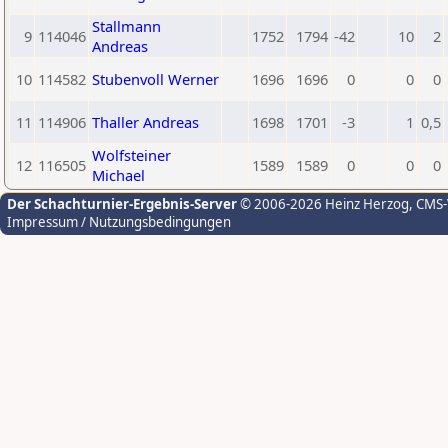
Stallmann
9
114046
1752
1794
-42
10
2
Andreas
10
114582
Stubenvoll Werner
1696
1696
0
0
0
11
114906
Thaller Andreas
1698
1701
-3
1
0,5
Wolfsteiner
12
116505
1589
1589
0
0
0
Michael
Der Schachturnier-Ergebnis-Server
© 2006-2026 Heinz Herzog
, CMS
Impressum / Nutzungsbedingungen