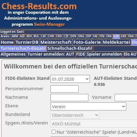
Logged on: Gast
Arabic
ARM
AZE
BIH
BUL
CAT
CHN
CRO
CZE
DEN
ENG
ESP
FAI
FIN
FRA
GER
GRE
INA
I
Home
TurnierDB
Meisterschaft
Foto-Galerie
Meldekartei
El
Turnierschach-Elozahl
Schnellschach-Elozahl
Allgemeines
Turnier anmelden: AUT
FIDE
Spieler anmelden
Elo AU
Willkommen bei den offiziellen Turnierscha
FIDE-Elolisten Stand
AUT-Elolisten Stand
6.936
Personennummer
Nachname
Vorname
Ebene
Bundesland
Spgem./Kreis/Verein
Nur "österreichische" Spieler (Land=A