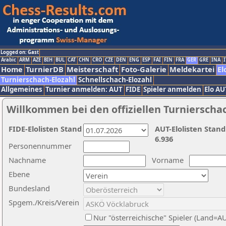
Logged on: Gast
Arabic
ARM
AZE
BIH
BUL
CAT
CHN
CRO
CZE
DEN
ENG
ESP
FAI
FIN
FRA
GER
GRE
INA
I
Home
TurnierDB
Meisterschaft
Foto-Galerie
Meldekartei
El
Turnierschach-Elozahl
Schnellschach-Elozahl
Allgemeines
Turnier anmelden: AUT
FIDE
Spieler anmelden
Elo AU
Willkommen bei den offiziellen Turnierscha
FIDE-Elolisten Stand
AUT-Elolisten Stand
6.936
Personennummer
Nachname
Vorname
Ebene
Bundesland
Spgem./Kreis/Verein
Nur "österreichische" Spieler (Land=A