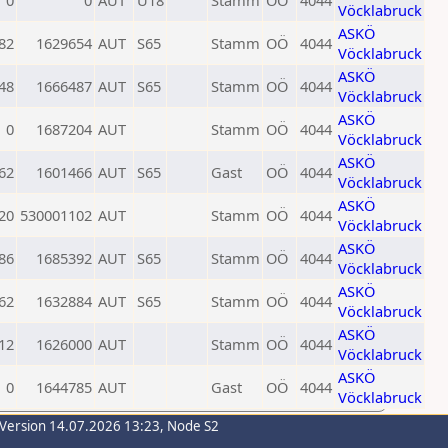
0
0
AUT
U18
Stamm
OÖ
4044
Vöcklabruck
ASKÖ
82
1629654
AUT
S65
Stamm
OÖ
4044
Vöcklabruck
ASKÖ
48
1666487
AUT
S65
Stamm
OÖ
4044
Vöcklabruck
ASKÖ
0
1687204
AUT
Stamm
OÖ
4044
Vöcklabruck
ASKÖ
62
1601466
AUT
S65
Gast
OÖ
4044
Vöcklabruck
ASKÖ
20
530001102
AUT
Stamm
OÖ
4044
Vöcklabruck
ASKÖ
86
1685392
AUT
S65
Stamm
OÖ
4044
Vöcklabruck
ASKÖ
62
1632884
AUT
S65
Stamm
OÖ
4044
Vöcklabruck
ASKÖ
12
1626000
AUT
Stamm
OÖ
4044
Vöcklabruck
ASKÖ
0
1644785
AUT
Gast
OÖ
4044
Vöcklabruck
-Version 14.07.2026 13:23, Node S2