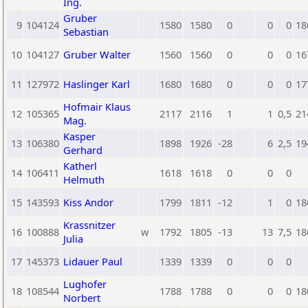
Ing.
Gruber
9
104124
1580
1580
0
0
0
18
Sebastian
10
104127
Gruber Walter
1560
1560
0
0
0
16
11
127972
Haslinger Karl
1680
1680
0
0
0
17
Hofmair Klaus
12
105365
2117
2116
1
1
0,5
21
Mag.
Kasper
13
106380
1898
1926
-28
6
2,5
19
Gerhard
Katherl
14
106411
1618
1618
0
0
0
Helmuth
15
143593
Kiss Andor
1799
1811
-12
1
0
18
Krassnitzer
16
100888
w
1792
1805
-13
13
7,5
18
Julia
17
145373
Lidauer Paul
1339
1339
0
0
0
Lughofer
18
108544
1788
1788
0
0
0
18
Norbert