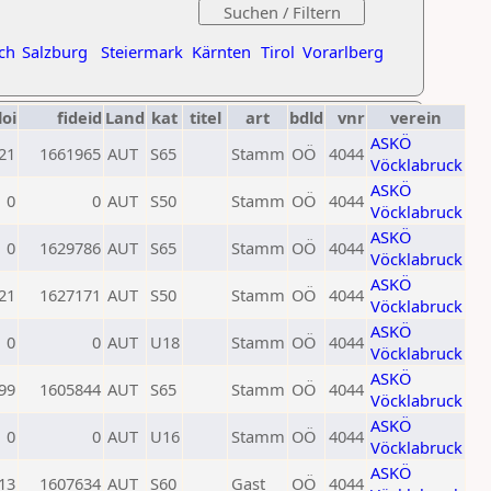
ch
Salzburg
Steiermark
Kärnten
Tirol
Vorarlberg
loi
fideid
Land
kat
titel
art
bdld
vnr
verein
ASKÖ
21
1661965
AUT
S65
Stamm
OÖ
4044
Vöcklabruck
ASKÖ
0
0
AUT
S50
Stamm
OÖ
4044
Vöcklabruck
ASKÖ
0
1629786
AUT
S65
Stamm
OÖ
4044
Vöcklabruck
ASKÖ
21
1627171
AUT
S50
Stamm
OÖ
4044
Vöcklabruck
ASKÖ
0
0
AUT
U18
Stamm
OÖ
4044
Vöcklabruck
ASKÖ
99
1605844
AUT
S65
Stamm
OÖ
4044
Vöcklabruck
ASKÖ
0
0
AUT
U16
Stamm
OÖ
4044
Vöcklabruck
ASKÖ
13
1607634
AUT
S60
Gast
OÖ
4044