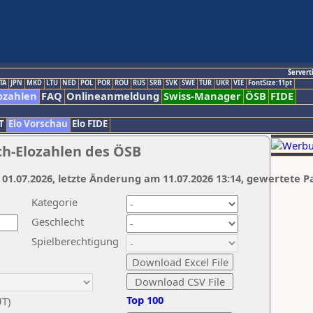
Servert
TA
JPN
MKD
LTU
NED
POL
POR
ROU
RUS
SRB
SVK
SWE
TUR
UKR
VIE
FontSize:11pt
ozahlen
FAQ
Onlineanmeldung
Swiss-Manager
ÖSB
FIDE
T
Elo Vorschau
Elo FIDE
ch-Elozahlen des ÖSB
 01.07.2026, letzte Änderung am 11.07.2026 13:14, gewertete P
Kategorie
Geschlecht
Spielberechtigung
Top 100
UT)