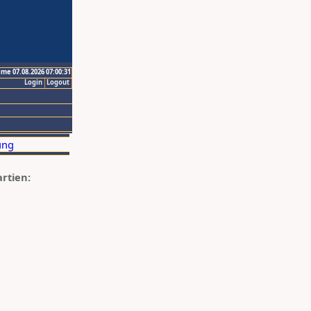
ime 07.08.2026 07:00:31
Login
Logout
artien: