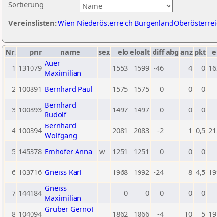
Sortierung
Vereinslisten:
Wien
Niederösterreich
Burgenland
Oberösterrei
Nr.
pnr
name
sex
elo
eloalt
diff
abg
anz
pkt
e
Auer
1
131079
1553
1599
-46
4
0
16
Maximilian
2
100891
Bernhard Paul
1575
1575
0
0
0
Bernhard
3
100893
1497
1497
0
0
0
Rudolf
Bernhard
4
100894
2081
2083
-2
1
0,5
21
Wolfgang
5
145378
Emhofer Anna
w
1251
1251
0
0
0
6
103716
Gneiss Karl
1968
1992
-24
8
4,5
19
Gneiss
7
144184
0
0
0
0
0
Maximilian
Gruber Gernot
8
104094
1862
1866
-4
10
5
19