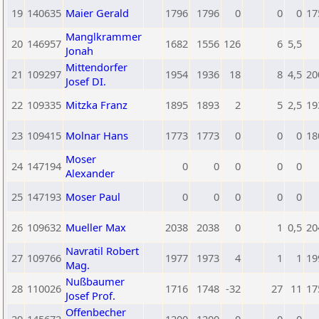
19
140635
Maier Gerald
1796
1796
0
0
0
17
Manglkrammer
20
146957
1682
1556
126
6
5,5
Jonah
Mittendorfer
21
109297
1954
1936
18
8
4,5
20
Josef DI.
22
109335
Mitzka Franz
1895
1893
2
5
2,5
19
23
109415
Molnar Hans
1773
1773
0
0
0
18
Moser
24
147194
0
0
0
0
0
Alexander
25
147193
Moser Paul
0
0
0
0
0
26
109632
Mueller Max
2038
2038
0
1
0,5
20
Navratil Robert
27
109766
1977
1973
4
1
1
19
Mag.
Nußbaumer
28
110026
1716
1748
-32
27
11
17
Josef Prof.
Offenbecher