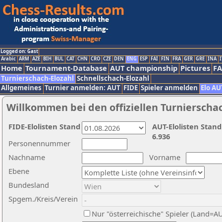
Logged on: Gast
Arabic
ARM
AZE
BIH
BUL
CAT
CHN
CRO
CZE
DEN
ENG
ESP
FAI
FIN
FRA
GER
GRE
INA
I
Home
Tournament-Database
AUT championship
Pictures
F
Turnierschach-Elozahl
Schnellschach-Elozahl
Allgemeines
Turnier anmelden: AUT
FIDE
Spieler anmelden
Elo AU
Willkommen bei den offiziellen Turnierscha
FIDE-Elolisten Stand
AUT-Elolisten Stand
6.936
Personennummer
Nachname
Vorname
Ebene
Bundesland
Spgem./Kreis/Verein
Nur "österreichische" Spieler (Land=A