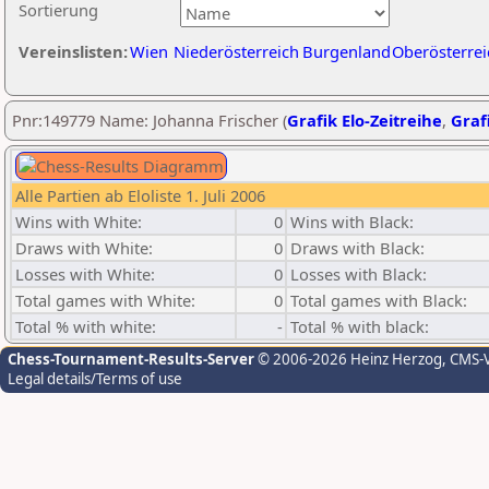
Sortierung
Vereinslisten:
Wien
Niederösterreich
Burgenland
Oberösterrei
Pnr:149779 Name: Johanna Frischer (
Grafik Elo-Zeitreihe
,
Grafi
Alle Partien ab Eloliste 1. Juli 2006
Wins with White:
0
Wins with Black:
Draws with White:
0
Draws with Black:
Losses with White:
0
Losses with Black:
Total games with White:
0
Total games with Black:
Total % with white:
-
Total % with black:
Chess-Tournament-Results-Server
© 2006-2026 Heinz Herzog
, CMS-
Legal details/Terms of use