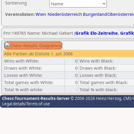
Sortierung
Vereinslisten:
Wien
Niederösterreich
Burgenland
Oberösterrei
Pnr:149765 Name: Michael Gebert (
Grafik Elo-Zeitreihe
,
Grafik
Alle Partien ab Eloliste 1. Juli 2006
Wins with White:
0
Wins with Black:
Draws with White:
0
Draws with Black:
Losses with White:
0
Losses with Black:
Total games with White:
0
Total games with Black:
Total % with white:
-
Total % with black:
Chess-Tournament-Results-Server
© 2006-2026 Heinz Herzog
, CMS-
Legal details/Terms of use