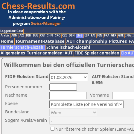
Logged on: Gast
Arabic
ARM
AZE
BIH
BUL
CAT
CHN
CRO
CZE
DEN
ENG
ESP
FAI
FIN
FRA
GER
GRE
INA
I
Home
Tournament-Database
AUT championship
Pictures
F
Turnierschach-Elozahl
Schnellschach-Elozahl
Allgemeines
Turnier anmelden: AUT
FIDE
Spieler anmelden
Elo AU
Willkommen bei den offiziellen Turnierscha
FIDE-Elolisten Stand
AUT-Elolisten Stand
6.936
Personennummer
Nachname
Vorname
Ebene
Bundesland
Spgem./Kreis/Verein
Nur "österreichische" Spieler (Land=A