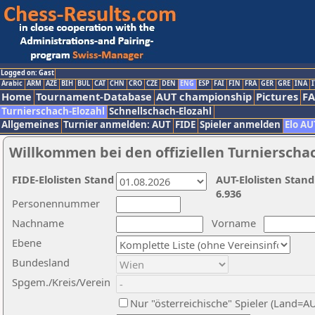
Logged on: Gast
Arabic
ARM
AZE
BIH
BUL
CAT
CHN
CRO
CZE
DEN
ENG
ESP
FAI
FIN
FRA
GER
GRE
INA
I
Home
Tournament-Database
AUT championship
Pictures
F
Turnierschach-Elozahl
Schnellschach-Elozahl
Allgemeines
Turnier anmelden: AUT
FIDE
Spieler anmelden
Elo AU
Willkommen bei den offiziellen Turnierscha
FIDE-Elolisten Stand
AUT-Elolisten Stand
6.936
Personennummer
Nachname
Vorname
Ebene
Bundesland
Spgem./Kreis/Verein
Nur "österreichische" Spieler (Land=A