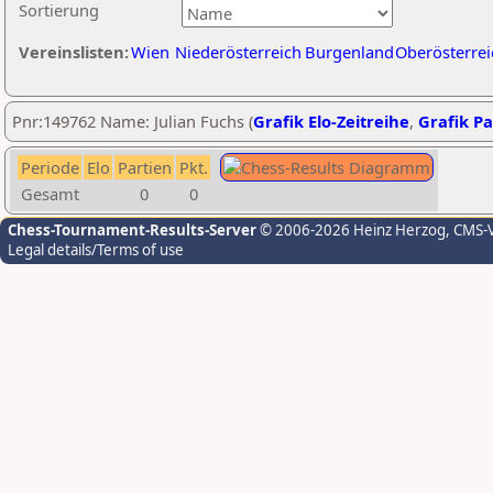
Sortierung
Vereinslisten:
Wien
Niederösterreich
Burgenland
Oberösterrei
Pnr:149762 Name: Julian Fuchs (
Grafik Elo-Zeitreihe
,
Grafik Pa
Periode
Elo
Partien
Pkt.
Gesamt
0
0
Chess-Tournament-Results-Server
© 2006-2026 Heinz Herzog
, CMS-
Legal details/Terms of use