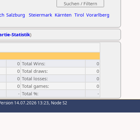
ch
Salzburg
Steiermark
Kärnten
Tirol
Vorarlberg
rtie-Statistik
)
0
Total Wins:
0
0
Total draws:
0
0
Total losses:
0
0
Total games:
0
-
Total %:
-
Version 14.07.2026 13:23, Node S2