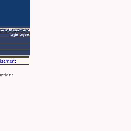
ime 06.08.2026 23:45:54
Login
Logout
artien: