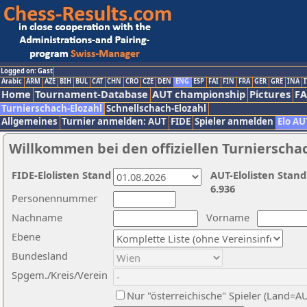
Logged on: Gast
Arabic
ARM
AZE
BIH
BUL
CAT
CHN
CRO
CZE
DEN
ENG
ESP
FAI
FIN
FRA
GER
GRE
INA
I
Home
Tournament-Database
AUT championship
Pictures
F
Turnierschach-Elozahl
Schnellschach-Elozahl
Allgemeines
Turnier anmelden: AUT
FIDE
Spieler anmelden
Elo AU
Willkommen bei den offiziellen Turnierscha
FIDE-Elolisten Stand
AUT-Elolisten Stand
6.936
Personennummer
Nachname
Vorname
Ebene
Bundesland
Spgem./Kreis/Verein
Nur "österreichische" Spieler (Land=A