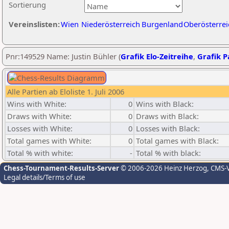
Sortierung
Vereinslisten:
Wien
Niederösterreich
Burgenland
Oberösterrei
Pnr:149529 Name: Justin Bühler (
Grafik Elo-Zeitreihe
,
Grafik Pa
Alle Partien ab Eloliste 1. Juli 2006
Wins with White:
0
Wins with Black:
Draws with White:
0
Draws with Black:
Losses with White:
0
Losses with Black:
Total games with White:
0
Total games with Black:
Total % with white:
-
Total % with black:
Chess-Tournament-Results-Server
© 2006-2026 Heinz Herzog
, CMS-
Legal details/Terms of use