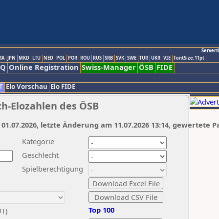
Servert
TA
JPN
MKD
LTU
NED
POL
POR
ROU
RUS
SRB
SVK
SWE
TUR
UKR
VIE
FontSize:11pt
AQ
Online Registration
Swiss-Manager
ÖSB
FIDE
T
Elo Vorschau
Elo FIDE
ch-Elozahlen des ÖSB
 01.07.2026, letzte Änderung am 11.07.2026 13:14, gewertete P
Kategorie
Geschlecht
Spielberechtigung
Top 100
UT)