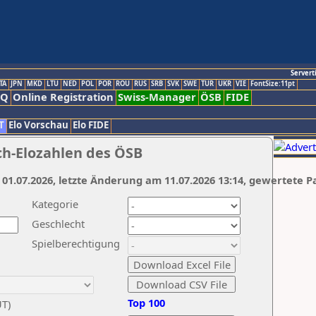
Servert
TA
JPN
MKD
LTU
NED
POL
POR
ROU
RUS
SRB
SVK
SWE
TUR
UKR
VIE
FontSize:11pt
AQ
Online Registration
Swiss-Manager
ÖSB
FIDE
T
Elo Vorschau
Elo FIDE
ch-Elozahlen des ÖSB
 01.07.2026, letzte Änderung am 11.07.2026 13:14, gewertete P
Kategorie
Geschlecht
Spielberechtigung
Top 100
UT)