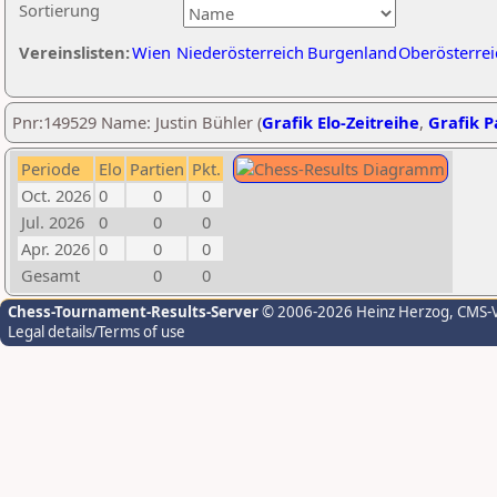
Sortierung
Vereinslisten:
Wien
Niederösterreich
Burgenland
Oberösterrei
Pnr:149529 Name: Justin Bühler (
Grafik Elo-Zeitreihe
,
Grafik Pa
Periode
Elo
Partien
Pkt.
Oct. 2026
0
0
0
Jul. 2026
0
0
0
Apr. 2026
0
0
0
Gesamt
0
0
Chess-Tournament-Results-Server
© 2006-2026 Heinz Herzog
, CMS-
Legal details/Terms of use