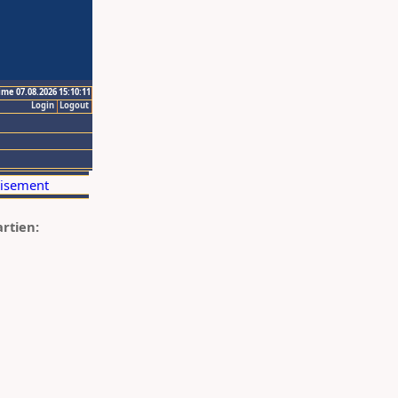
ime 07.08.2026 15:10:11
Login
Logout
artien: