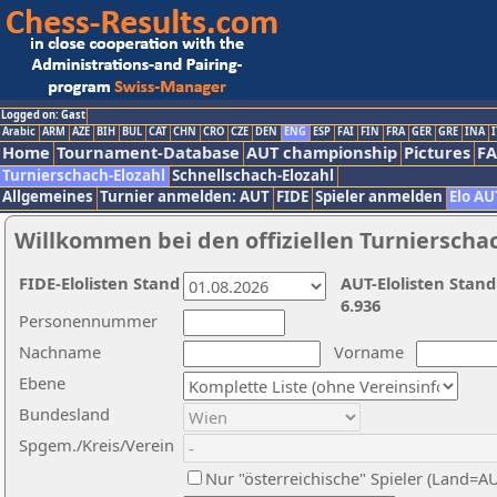
Logged on: Gast
Arabic
ARM
AZE
BIH
BUL
CAT
CHN
CRO
CZE
DEN
ENG
ESP
FAI
FIN
FRA
GER
GRE
INA
I
Home
Tournament-Database
AUT championship
Pictures
F
Turnierschach-Elozahl
Schnellschach-Elozahl
Allgemeines
Turnier anmelden: AUT
FIDE
Spieler anmelden
Elo AU
Willkommen bei den offiziellen Turnierscha
FIDE-Elolisten Stand
AUT-Elolisten Stand
6.936
Personennummer
Nachname
Vorname
Ebene
Bundesland
Spgem./Kreis/Verein
Nur "österreichische" Spieler (Land=A