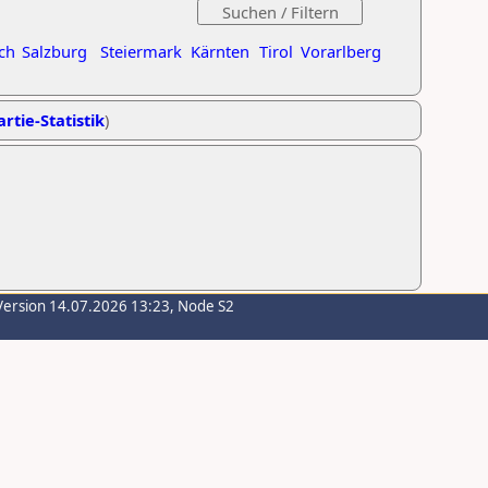
ch
Salzburg
Steiermark
Kärnten
Tirol
Vorarlberg
rtie-Statistik
)
Version 14.07.2026 13:23, Node S2