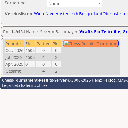
Sortierung
Vereinslisten:
Wien
Niederösterreich
Burgenland
Oberösterrei
Pnr:149454 Name: Severin Bachmayer (
Grafik Elo-Zeitreihe
,
Gr
Periode
Elo
Partien
Pkt.
Oct. 2026
1505
0
0
Jul. 2026
1505
4
2
Apr. 2026
0
0
0
Gesamt
4
2
Chess-Tournament-Results-Server
© 2006-2026 Heinz Herzog
, CMS-
Legal details/Terms of use