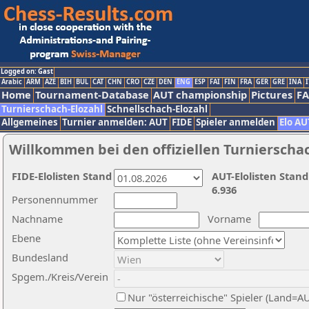
Logged on: Gast
Arabic
ARM
AZE
BIH
BUL
CAT
CHN
CRO
CZE
DEN
ENG
ESP
FAI
FIN
FRA
GER
GRE
INA
I
Home
Tournament-Database
AUT championship
Pictures
F
Turnierschach-Elozahl
Schnellschach-Elozahl
Allgemeines
Turnier anmelden: AUT
FIDE
Spieler anmelden
Elo AU
Willkommen bei den offiziellen Turnierscha
FIDE-Elolisten Stand
AUT-Elolisten Stand
6.936
Personennummer
Nachname
Vorname
Ebene
Bundesland
Spgem./Kreis/Verein
Nur "österreichische" Spieler (Land=A