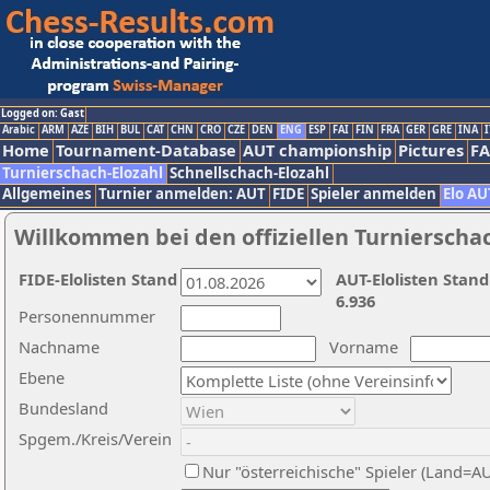
Logged on: Gast
Arabic
ARM
AZE
BIH
BUL
CAT
CHN
CRO
CZE
DEN
ENG
ESP
FAI
FIN
FRA
GER
GRE
INA
I
Home
Tournament-Database
AUT championship
Pictures
F
Turnierschach-Elozahl
Schnellschach-Elozahl
Allgemeines
Turnier anmelden: AUT
FIDE
Spieler anmelden
Elo AU
Willkommen bei den offiziellen Turnierscha
FIDE-Elolisten Stand
AUT-Elolisten Stand
6.936
Personennummer
Nachname
Vorname
Ebene
Bundesland
Spgem./Kreis/Verein
Nur "österreichische" Spieler (Land=A