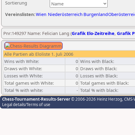
Sortierung
Vereinslisten:
Wien
Niederösterreich
Burgenland
Oberösterrei
Pnr:149297 Name: Felician Lang (
Grafik Elo-Zeitreihe
,
Grafik P
Alle Partien ab Eloliste 1. Juli 2006
Wins with White:
0
Wins with Black:
Draws with White:
0
Draws with Black:
Losses with White:
0
Losses with Black:
Total games with White:
0
Total games with Black:
Total % with white:
-
Total % with black:
Chess-Tournament-Results-Server
© 2006-2026 Heinz Herzog
, CMS-
Legal details/Terms of use