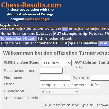
Logged on: Gast
Arabic
ARM
AZE
BIH
BUL
CAT
CHN
CRO
CZE
DEN
ENG
ESP
FAI
FIN
FRA
GER
GRE
INA
I
Home
Tournament-Database
AUT championship
Pictures
F
Turnierschach-Elozahl
Schnellschach-Elozahl
Allgemeines
Turnier anmelden: AUT
FIDE
Spieler anmelden
Elo AU
Willkommen bei den offiziellen Turnierscha
FIDE-Elolisten Stand
AUT-Elolisten Stand
6.936
Personennummer
Nachname
Vorname
Ebene
Bundesland
Spgem./Kreis/Verein
Nur "österreichische" Spieler (Land=A