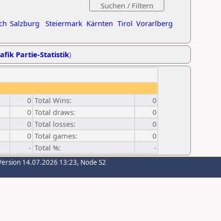
ch
Salzburg
Steiermark
Kärnten
Tirol
Vorarlberg
afik Partie-Statistik
)
0
Total Wins:
0
0
Total draws:
0
0
Total losses:
0
0
Total games:
0
-
Total %:
-
Version 14.07.2026 13:23, Node S2