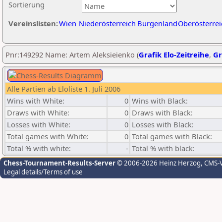
Sortierung
Vereinslisten:
Wien
Niederösterreich
Burgenland
Oberösterrei
Pnr:149292 Name: Artem Aleksieienko (
Grafik Elo-Zeitreihe
,
Gr
Alle Partien ab Eloliste 1. Juli 2006
Wins with White:
0
Wins with Black:
Draws with White:
0
Draws with Black:
Losses with White:
0
Losses with Black:
Total games with White:
0
Total games with Black:
Total % with white:
-
Total % with black:
Chess-Tournament-Results-Server
© 2006-2026 Heinz Herzog
, CMS-
Legal details/Terms of use