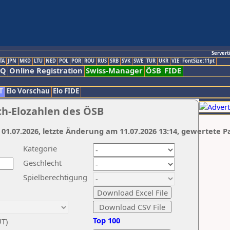
Servert
TA
JPN
MKD
LTU
NED
POL
POR
ROU
RUS
SRB
SVK
SWE
TUR
UKR
VIE
FontSize:11pt
AQ
Online Registration
Swiss-Manager
ÖSB
FIDE
T
Elo Vorschau
Elo FIDE
ch-Elozahlen des ÖSB
 01.07.2026, letzte Änderung am 11.07.2026 13:14, gewertete P
Kategorie
Geschlecht
Spielberechtigung
Top 100
UT)