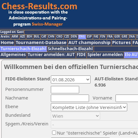
Logged on: Gast
Arabic
ARM
AZE
BIH
BUL
CAT
CHN
CRO
CZE
DEN
ENG
ESP
FAI
FIN
FRA
GER
GRE
INA
I
Home
Tournament-Database
AUT championship
Pictures
F
Turnierschach-Elozahl
Schnellschach-Elozahl
Allgemeines
Turnier anmelden: AUT
FIDE
Spieler anmelden
Elo AU
Willkommen bei den offiziellen Turnierscha
FIDE-Elolisten Stand
AUT-Elolisten Stand
6.936
Personennummer
Nachname
Vorname
Ebene
Bundesland
Spgem./Kreis/Verein
Nur "österreichische" Spieler (Land=A