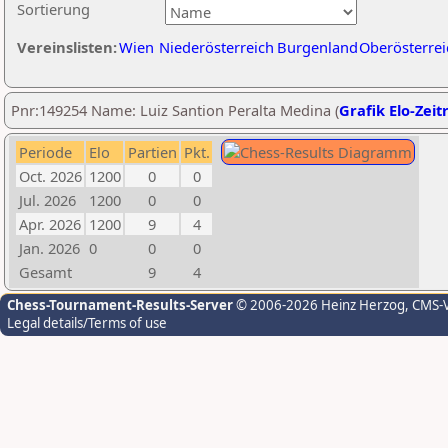
Sortierung
Vereinslisten:
Wien
Niederösterreich
Burgenland
Oberösterrei
Pnr:149254 Name: Luiz Santion Peralta Medina (
Grafik Elo-Zeit
Periode
Elo
Partien
Pkt.
Oct. 2026
1200
0
0
Jul. 2026
1200
0
0
Apr. 2026
1200
9
4
Jan. 2026
0
0
0
Gesamt
9
4
Chess-Tournament-Results-Server
© 2006-2026 Heinz Herzog
, CMS-
Legal details/Terms of use