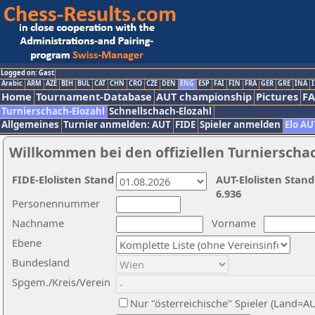
Logged on: Gast
Arabic
ARM
AZE
BIH
BUL
CAT
CHN
CRO
CZE
DEN
ENG
ESP
FAI
FIN
FRA
GER
GRE
INA
I
Home
Tournament-Database
AUT championship
Pictures
F
Turnierschach-Elozahl
Schnellschach-Elozahl
Allgemeines
Turnier anmelden: AUT
FIDE
Spieler anmelden
Elo AU
Willkommen bei den offiziellen Turnierscha
FIDE-Elolisten Stand
AUT-Elolisten Stand
6.936
Personennummer
Nachname
Vorname
Ebene
Bundesland
Spgem./Kreis/Verein
Nur "österreichische" Spieler (Land=A