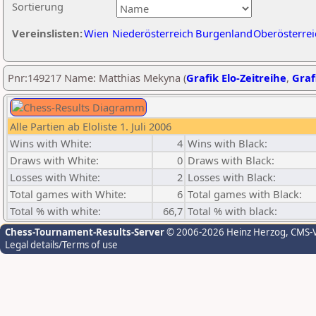
Sortierung
Vereinslisten:
Wien
Niederösterreich
Burgenland
Oberösterrei
Pnr:149217 Name: Matthias Mekyna (
Grafik Elo-Zeitreihe
,
Graf
Alle Partien ab Eloliste 1. Juli 2006
Wins with White:
4
Wins with Black:
Draws with White:
0
Draws with Black:
Losses with White:
2
Losses with Black:
Total games with White:
6
Total games with Black:
Total % with white:
66,7
Total % with black:
Chess-Tournament-Results-Server
© 2006-2026 Heinz Herzog
, CMS-
Legal details/Terms of use