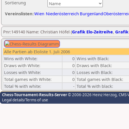
Sortierung
Vereinslisten:
Wien
Niederösterreich
Burgenland
Oberösterrei
Pnr:149140 Name: Christian Höfel (
Grafik Elo-Zeitreihe
,
Grafik
Alle Partien ab Eloliste 1. Juli 2006
Wins with White:
0
Wins with Black:
Draws with White:
0
Draws with Black:
Losses with White:
0
Losses with Black:
Total games with White:
0
Total games with Black:
Total % with white:
-
Total % with black:
Chess-Tournament-Results-Server
© 2006-2026 Heinz Herzog
, CMS-
Legal details/Terms of use