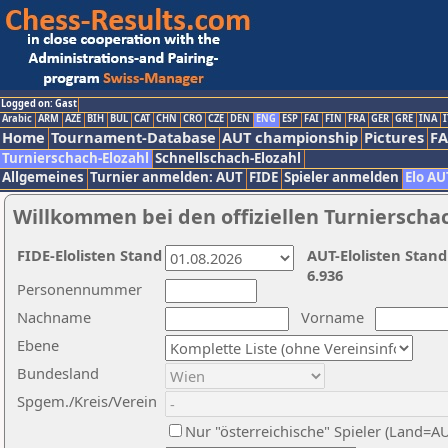
Logged on: Gast
Arabic
ARM
AZE
BIH
BUL
CAT
CHN
CRO
CZE
DEN
ENG
ESP
FAI
FIN
FRA
GER
GRE
INA
I
Home
Tournament-Database
AUT championship
Pictures
F
Turnierschach-Elozahl
Schnellschach-Elozahl
Allgemeines
Turnier anmelden: AUT
FIDE
Spieler anmelden
Elo AU
Willkommen bei den offiziellen Turnierscha
FIDE-Elolisten Stand
AUT-Elolisten Stand
6.936
Personennummer
Nachname
Vorname
Ebene
Bundesland
Spgem./Kreis/Verein
Nur "österreichische" Spieler (Land=A