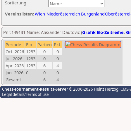
Sortierung
Vereinslisten:
Wien
Niederösterreich
Burgenland
Oberösterrei
Pnr:149131 Name: Alexander Dautovic (
Grafik Elo-Zeitreihe
,
Gr
Periode
Elo
Partien
Pkt.
Oct. 2026
1283
0
0
Jul. 2026
1283
0
0
Apr. 2026
1283
6
4
Jan. 2026
0
0
0
Gesamt
6
4
Chess-Tournament-Results-Server
© 2006-2026 Heinz Herzog
, CMS-
Legal details/Terms of use