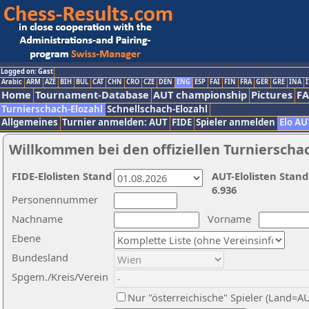
Logged on: Gast
Arabic
ARM
AZE
BIH
BUL
CAT
CHN
CRO
CZE
DEN
ENG
ESP
FAI
FIN
FRA
GER
GRE
INA
I
Home
Tournament-Database
AUT championship
Pictures
F
Turnierschach-Elozahl
Schnellschach-Elozahl
Allgemeines
Turnier anmelden: AUT
FIDE
Spieler anmelden
Elo AU
Willkommen bei den offiziellen Turnierscha
FIDE-Elolisten Stand
AUT-Elolisten Stand
6.936
Personennummer
Nachname
Vorname
Ebene
Bundesland
Spgem./Kreis/Verein
Nur "österreichische" Spieler (Land=A