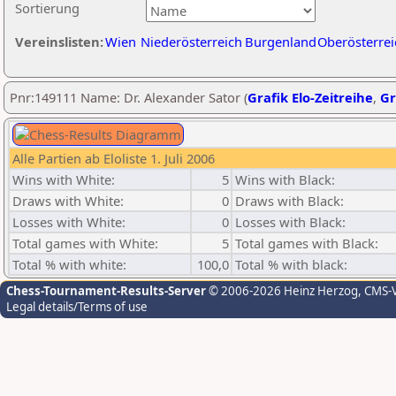
Sortierung
Vereinslisten:
Wien
Niederösterreich
Burgenland
Oberösterrei
Pnr:149111 Name: Dr. Alexander Sator (
Grafik Elo-Zeitreihe
,
Gr
Alle Partien ab Eloliste 1. Juli 2006
Wins with White:
5
Wins with Black:
Draws with White:
0
Draws with Black:
Losses with White:
0
Losses with Black:
Total games with White:
5
Total games with Black:
Total % with white:
100,0
Total % with black:
Chess-Tournament-Results-Server
© 2006-2026 Heinz Herzog
, CMS-
Legal details/Terms of use