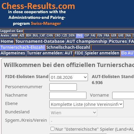
Logged on: Gast
Arabic
ARM
AZE
BIH
BUL
CAT
CHN
CRO
CZE
DEN
ENG
ESP
FAI
FIN
FRA
GER
GRE
INA
I
Home
Tournament-Database
AUT championship
Pictures
F
Turnierschach-Elozahl
Schnellschach-Elozahl
Allgemeines
Turnier anmelden: AUT
FIDE
Spieler anmelden
Elo AU
Willkommen bei den offiziellen Turnierscha
FIDE-Elolisten Stand
AUT-Elolisten Stand
6.936
Personennummer
Nachname
Vorname
Ebene
Bundesland
Spgem./Kreis/Verein
Nur "österreichische" Spieler (Land=A