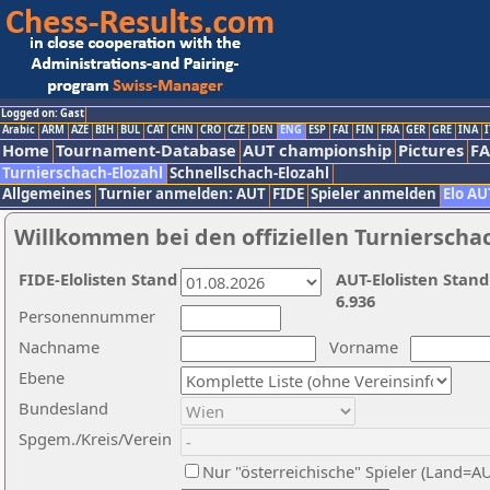
Logged on: Gast
Arabic
ARM
AZE
BIH
BUL
CAT
CHN
CRO
CZE
DEN
ENG
ESP
FAI
FIN
FRA
GER
GRE
INA
I
Home
Tournament-Database
AUT championship
Pictures
F
Turnierschach-Elozahl
Schnellschach-Elozahl
Allgemeines
Turnier anmelden: AUT
FIDE
Spieler anmelden
Elo AU
Willkommen bei den offiziellen Turnierscha
FIDE-Elolisten Stand
AUT-Elolisten Stand
6.936
Personennummer
Nachname
Vorname
Ebene
Bundesland
Spgem./Kreis/Verein
Nur "österreichische" Spieler (Land=A