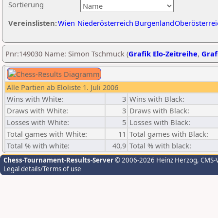
Sortierung
Vereinslisten:
Wien
Niederösterreich
Burgenland
Oberösterrei
Pnr:149030 Name: Simon Tschmuck (
Grafik Elo-Zeitreihe
,
Graf
Alle Partien ab Eloliste 1. Juli 2006
Wins with White:
3
Wins with Black:
Draws with White:
3
Draws with Black:
Losses with White:
5
Losses with Black:
Total games with White:
11
Total games with Black:
Total % with white:
40,9
Total % with black:
Chess-Tournament-Results-Server
© 2006-2026 Heinz Herzog
, CMS-
Legal details/Terms of use