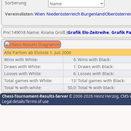
Sortierung
Vereinslisten:
Wien
Niederösterreich
Burgenland
Oberösterrei
Pnr:149018 Name: Kirana Groß (
Grafik Elo-Zeitreihe
,
Grafik Pa
Alle Partien ab Eloliste 1. Juli 2006
Wins with White:
6
Wins with Black:
Draws with White:
1
Draws with Black:
Losses with White:
6
Losses with Black:
Total games with White:
13
Total games with Black:
Total % with white:
50,0
Total % with black:
Chess-Tournament-Results-Server
© 2006-2026 Heinz Herzog
, CMS-
Legal details/Terms of use