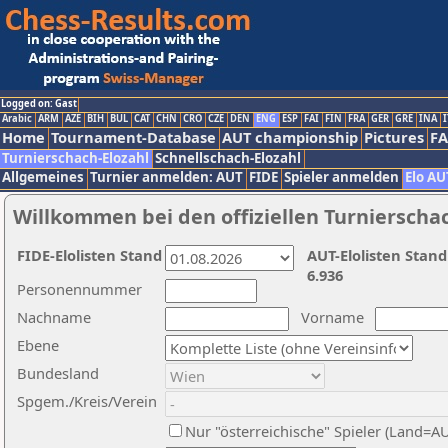
Logged on: Gast
Arabic
ARM
AZE
BIH
BUL
CAT
CHN
CRO
CZE
DEN
ENG
ESP
FAI
FIN
FRA
GER
GRE
INA
I
Home
Tournament-Database
AUT championship
Pictures
F
Turnierschach-Elozahl
Schnellschach-Elozahl
Allgemeines
Turnier anmelden: AUT
FIDE
Spieler anmelden
Elo AU
Willkommen bei den offiziellen Turnierscha
FIDE-Elolisten Stand
AUT-Elolisten Stand
6.936
Personennummer
Nachname
Vorname
Ebene
Bundesland
Spgem./Kreis/Verein
Nur "österreichische" Spieler (Land=A