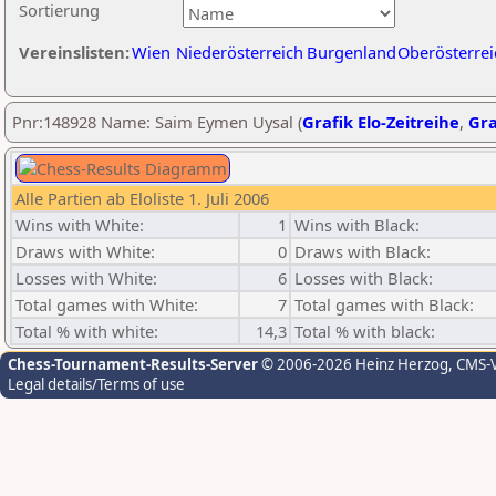
Sortierung
Vereinslisten:
Wien
Niederösterreich
Burgenland
Oberösterrei
Pnr:148928 Name: Saim Eymen Uysal (
Grafik Elo-Zeitreihe
,
Gra
Alle Partien ab Eloliste 1. Juli 2006
Wins with White:
1
Wins with Black:
Draws with White:
0
Draws with Black:
Losses with White:
6
Losses with Black:
Total games with White:
7
Total games with Black:
Total % with white:
14,3
Total % with black:
Chess-Tournament-Results-Server
© 2006-2026 Heinz Herzog
, CMS-
Legal details/Terms of use