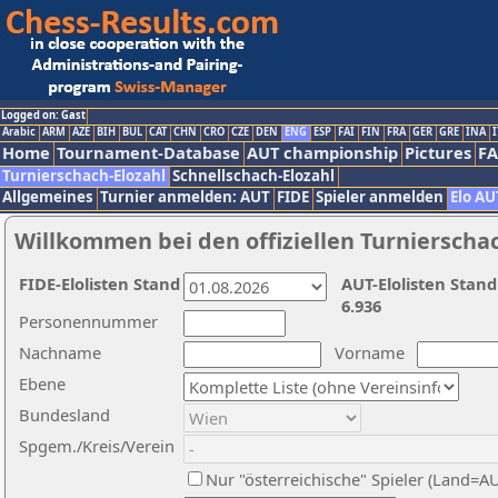
Logged on: Gast
Arabic
ARM
AZE
BIH
BUL
CAT
CHN
CRO
CZE
DEN
ENG
ESP
FAI
FIN
FRA
GER
GRE
INA
I
Home
Tournament-Database
AUT championship
Pictures
F
Turnierschach-Elozahl
Schnellschach-Elozahl
Allgemeines
Turnier anmelden: AUT
FIDE
Spieler anmelden
Elo AU
Willkommen bei den offiziellen Turnierscha
FIDE-Elolisten Stand
AUT-Elolisten Stand
6.936
Personennummer
Nachname
Vorname
Ebene
Bundesland
Spgem./Kreis/Verein
Nur "österreichische" Spieler (Land=A