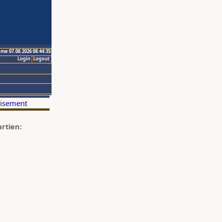
ime 07.08.2026 08:44:35
Login
Logout
artien: