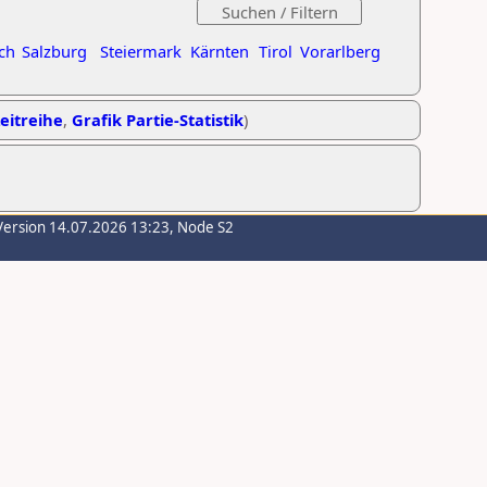
ch
Salzburg
Steiermark
Kärnten
Tirol
Vorarlberg
Zeitreihe
,
Grafik Partie-Statistik
)
Version 14.07.2026 13:23, Node S2