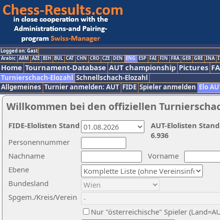
Logged on: Gast
Arabic
ARM
AZE
BIH
BUL
CAT
CHN
CRO
CZE
DEN
ENG
ESP
FAI
FIN
FRA
GER
GRE
INA
I
Home
Tournament-Database
AUT championship
Pictures
F
Turnierschach-Elozahl
Schnellschach-Elozahl
Allgemeines
Turnier anmelden: AUT
FIDE
Spieler anmelden
Elo AU
Willkommen bei den offiziellen Turnierscha
FIDE-Elolisten Stand
AUT-Elolisten Stand
6.936
Personennummer
Nachname
Vorname
Ebene
Bundesland
Spgem./Kreis/Verein
Nur "österreichische" Spieler (Land=A