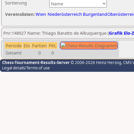
Sortierung
Vereinslisten:
Wien
Niederösterreich
Burgenland
Oberösterrei
Pnr:148927 Name: Thiago Baratto de Albuquerque (
Grafik Elo-
Periode
Elo
Partien
Pkt.
Gesamt
0
0
Chess-Tournament-Results-Server
© 2006-2026 Heinz Herzog
, CMS-
Legal details/Terms of use