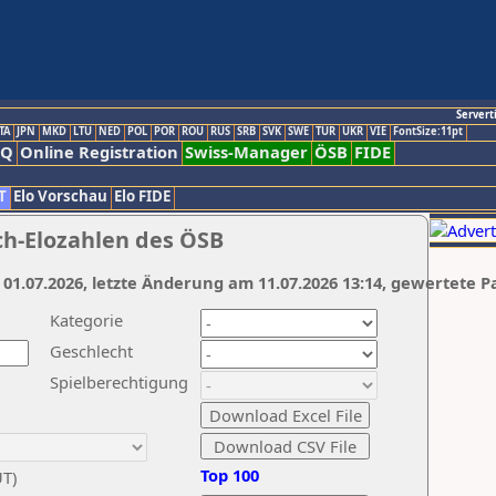
Servert
TA
JPN
MKD
LTU
NED
POL
POR
ROU
RUS
SRB
SVK
SWE
TUR
UKR
VIE
FontSize:11pt
AQ
Online Registration
Swiss-Manager
ÖSB
FIDE
T
Elo Vorschau
Elo FIDE
ch-Elozahlen des ÖSB
 01.07.2026, letzte Änderung am 11.07.2026 13:14, gewertete P
Kategorie
Geschlecht
Spielberechtigung
Top 100
UT)