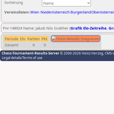
Sortierung
Vereinslisten:
Wien
Niederösterreich
Burgenland
Oberösterrei
Pnr:148924 Name: Jakob Nils Grabher (
Grafik Elo-Zeitreihe
,
Gra
Periode
Elo
Partien
Pkt.
Gesamt
0
0
Chess-Tournament-Results-Server
© 2006-2026 Heinz Herzog
, CMS-
Legal details/Terms of use