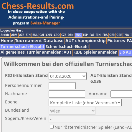
Logged on: Gast
Arabic
ARM
AZE
BIH
BUL
CAT
CHN
CRO
CZE
DEN
ENG
ESP
FAI
FIN
FRA
GER
GRE
INA
I
Home
Tournament-Database
AUT championship
Pictures
F
Turnierschach-Elozahl
Schnellschach-Elozahl
Allgemeines
Turnier anmelden: AUT
FIDE
Spieler anmelden
Elo AU
Willkommen bei den offiziellen Turnierscha
FIDE-Elolisten Stand
AUT-Elolisten Stand
6.936
Personennummer
Nachname
Vorname
Ebene
Bundesland
Spgem./Kreis/Verein
Nur "österreichische" Spieler (Land=A