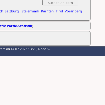
ch
Salzburg
Steiermark
Kärnten
Tirol
Vorarlberg
fik Partie-Statistik
)
Version 14.07.2026 13:23, Node S2