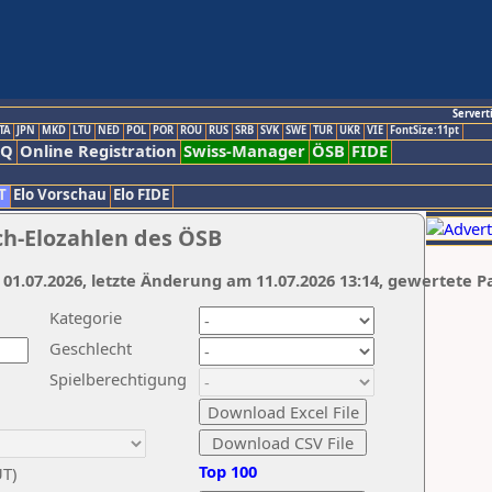
Servert
TA
JPN
MKD
LTU
NED
POL
POR
ROU
RUS
SRB
SVK
SWE
TUR
UKR
VIE
FontSize:11pt
AQ
Online Registration
Swiss-Manager
ÖSB
FIDE
T
Elo Vorschau
Elo FIDE
ch-Elozahlen des ÖSB
 01.07.2026, letzte Änderung am 11.07.2026 13:14, gewertete P
Kategorie
Geschlecht
Spielberechtigung
Top 100
UT)