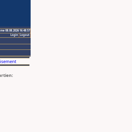
ime 08.08.2026 16:48:57
Login
Logout
artien: