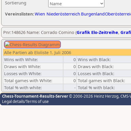
Sortierung
Vereinslisten:
Wien
Niederösterreich
Burgenland
Oberösterrei
Pnr:148626 Name: Corrado Comino (
Grafik Elo-Zeitreihe
,
Grafi
Alle Partien ab Eloliste 1. Juli 2006
Wins with White:
0
Wins with Black:
Draws with White:
0
Draws with Black:
Losses with White:
0
Losses with Black:
Total games with White:
0
Total games with Black:
Total % with white:
-
Total % with black:
Chess-Tournament-Results-Server
© 2006-2026 Heinz Herzog
, CMS-
Legal details/Terms of use