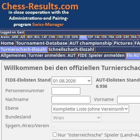
Logged on: Gast
Arabic
ARM
AZE
BIH
BUL
CAT
CHN
CRO
CZE
DEN
ENG
ESP
FAI
FIN
FRA
GER
GRE
INA
I
Home
Tournament-Database
AUT championship
Pictures
F
Turnierschach-Elozahl
Schnellschach-Elozahl
Allgemeines
Turnier anmelden: AUT
FIDE
Spieler anmelden
Elo AU
Willkommen bei den offiziellen Turnierscha
FIDE-Elolisten Stand
AUT-Elolisten Stand
6.936
Personennummer
Nachname
Vorname
Ebene
Bundesland
Spgem./Kreis/Verein
Nur "österreichische" Spieler (Land=A